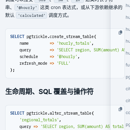
hu
串、
这类 cron 表达式，或从下游依赖继承的
'@hourly'
默认
调度方式。
'calculated'
h
h
SELECT
pgtrickle
.
create_stream_table
(
h
name
=>
'hourly_totals'
,
query
=>
'SELECT region, SUM(amount) AS 
h
schedule
=>
'@hourly'
,
refresh_mode
=>
'FULL'
f
);
p
ci
生命周期、SQL 覆盖与操作符
c
c
SELECT
pgtrickle
.
alter_stream_table
(
'regional_totals'
,
pg
query
=>
'SELECT region, SUM(amount) AS total F