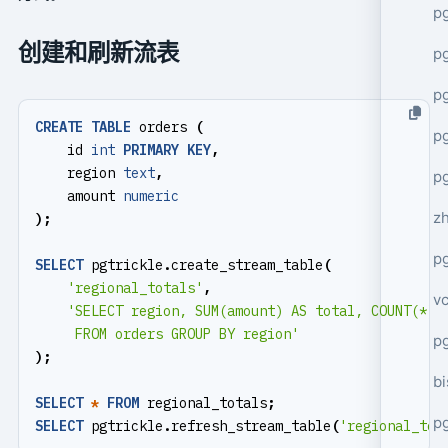
p
创建和刷新流表
p
p
CREATE
TABLE
orders
(
p
id
int
PRIMARY
KEY
,
region
text
,
p
amount
numeric
z
);
p
SELECT
pgtrickle
.
create_stream_table
(
'regional_totals'
,
v
     FROM orders GROUP BY region'
p
);
bi
SELECT
*
FROM
regional_totals
;
p
SELECT
pgtrickle
.
refresh_stream_table
(
'regional_tot