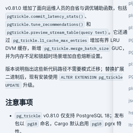
pl
v0.81.0 增加了面向运维人员的自省与调优辅助函数，包括
pl
、
pgtrickle.commit_latency_stats()
和
pgtrickle.tune_recommendations()
pl
。它还通
pgtrickle.preview_stream_table(query text)
p
过
增加有界 LRU
pg_trickle.l1_cache_max_entries
DVM 缓存，新增
GUC，
pg_trickle.merge_batch_size
p
并为内存不足和锁超时场景增加自愈熔断设置。
pl
版本说明指出这些新代码路径不需要模式迁移；替换扩展
p
二进制后，现有安装使用
ALTER EXTENSION pg_trickle
升级。
UPDATE
pl
j
注意事项
h
v0.81.0 仅支持 PostgreSQL 18；发布
pg_trickle
包以
命名，Cargo 默认启用
pgrx 特
pg18
pg18
lt
性。