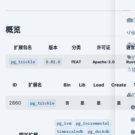
概览
扩展包名
版本
分类
许可证
语
pg_trickle
0.81.0
FEAT
Apache-2.0
Rust
ID
扩展名
Bin
Lib
Load
Create
2860
pg_trickle
否
是
是
是
pg_ivm
pg_incremental
timescaledb
pg_duckdb