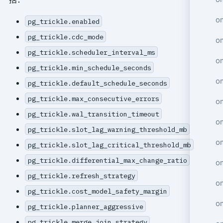
o
pg_trickle.enabled
pg_trickle.cdc_mode
o
pg_trickle.scheduler_interval_ms
o
pg_trickle.min_schedule_seconds
o
pg_trickle.default_schedule_seconds
pg_trickle.max_consecutive_errors
o
pg_trickle.wal_transition_timeout
o
pg_trickle.slot_lag_warning_threshold_mb
o
pg_trickle.slot_lag_critical_threshold_mb
pg_trickle.differential_max_change_ratio
o
pg_trickle.refresh_strategy
om
pg_trickle.cost_model_safety_margin
o
pg_trickle.planner_aggressive
pg_trickle.merge_join_strategy