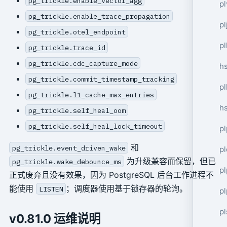
pg_trickle.enable_vector_agg
pl
pg_trickle.enable_trace_propagation
pl
pg_trickle.otel_endpoint
pl
pg_trickle.trace_id
pg_trickle.cdc_capture_mode
hs
pg_trickle.commit_timestamp_tracking
pl
pg_trickle.l1_cache_max_entries
hs
pg_trickle.self_heal_oom
pg_trickle.self_heal_lock_timeout
pl
和
pg_trickle.event_driven_wake
p
为升级兼容而保留，但已
pg_trickle.wake_debounce_ms
p
正式废弃且没有效果，因为 PostgreSQL 后台工作进程不
能使用
；调度器使用基于锁存器的轮询。
LISTEN
pl
pl
v0.81.0 运维说明