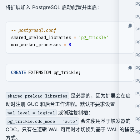
pg
将扩展加入 PostgreSQL 启动配置并重启：
pg
s
shared_preload_libraries
=
'pg_trickle'
p
max_worker_processes
=
8
p
p
CREATE
EXTENSION
pg_trickle
;
p
p
是必需的，因为扩展会在启
shared_preload_libraries
动时注册 GUC 和后台工作进程。默认不要求设置
p
或创建复制槽：
wal_level = logical
p
会先使用基于触发器的
pg_trickle.cdc_mode = 'auto'
CDC，只有在逻辑 WAL 可用时才切换到基于 WAL 的捕获
p
方式。