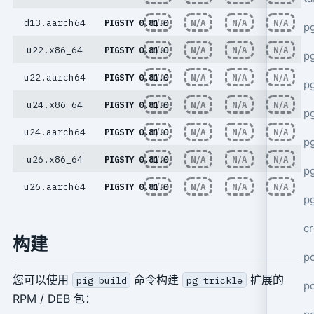
d13.aarch64
PIGSTY 0.81.0
N/A
N/A
N/A
N/A
p
u22.x86_64
PIGSTY 0.81.0
N/A
N/A
N/A
N/A
p
u22.aarch64
PIGSTY 0.81.0
N/A
N/A
N/A
N/A
pg
u24.x86_64
PIGSTY 0.81.0
N/A
N/A
N/A
N/A
p
u24.aarch64
PIGSTY 0.81.0
N/A
N/A
N/A
N/A
p
u26.x86_64
PIGSTY 0.81.0
N/A
N/A
N/A
N/A
p
u26.aarch64
PIGSTY 0.81.0
N/A
N/A
N/A
N/A
pg
cr
构建
po
您可以使用
命令构建
扩展的
pig build
pg_trickle
p
RPM / DEB 包：