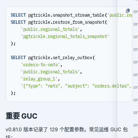
o
SELECT
pgtrickle
.
snapshot_stream_table
(
'public.regi
SELECT
pgtrickle
.
restore_from_snapshot
(
o
'public.regional_totals'
,
o
'pgtrickle.regional_totals_snapshot'
);
o
SELECT
pgtrickle
.
set_relay_outbox
(
o
'orders-to-nats'
,
'public.regional_totals'
,
o
'relay_group_1'
,
'{"type": "nats", "subject": "orders.deltas", "
o
);
o
o
重要 GUC
o
v0.81.0 版本记录了 129 个配置参数。常见运维 GUC 包
o
括：