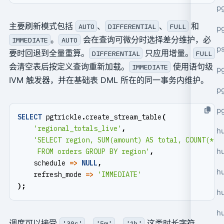
p
主要刷新模式包括
、
、
和
AUTO
DIFFERENTIAL
FULL
p
。
会在查询可微分时选择差分维护，必
IMMEDIATE
AUTO
p
要时回退到全量重算。
只应用增量。
DIFFERENTIAL
FULL
会清空表后按定义查询重新加载。
使用语句级
IMMEDIATE
pg
IVM 触发器，并在基础表 DML 所在的同一事务内维护。
p
p
SELECT
pgtrickle
.
create_stream_table
(
'regional_totals_live'
,
h
h
     FROM orders GROUP BY region'
,
schedule
=>
NULL
,
h
refresh_mode
=>
'IMMEDIATE'
);
hu
h
调度可以接受
、
、
这类时长字符
'30s'
'5m'
'1h'