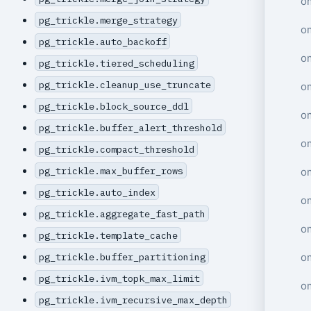
o
pg_trickle.merge_strategy
o
pg_trickle.auto_backoff
o
pg_trickle.tiered_scheduling
pg_trickle.cleanup_use_truncate
o
pg_trickle.block_source_ddl
o
pg_trickle.buffer_alert_threshold
o
pg_trickle.compact_threshold
pg_trickle.max_buffer_rows
o
pg_trickle.auto_index
o
pg_trickle.aggregate_fast_path
om
pg_trickle.template_cache
o
pg_trickle.buffer_partitioning
pg_trickle.ivm_topk_max_limit
o
pg_trickle.ivm_recursive_max_depth