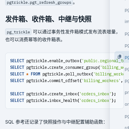
。
pgtrickle.pgt_refresh_groups
pg
发件箱、收件箱、中继与快照
i
可以通过事务性发件箱模式发布流表增量，
pg_trickle
p
也可以消费幂等的收件箱表。
p
pg
SELECT
pgtrickle
.
enable_outbox
(
'public.regional_tot
SELECT
pgtrickle
.
create_consumer_group
(
'billing_wor
p
SELECT
*
FROM
pgtrickle
.
poll_outbox
(
'billing_worker
p
SELECT
pgtrickle
.
commit_offset
(
'billing_workers'
,
'
p
SELECT
pgtrickle
.
create_inbox
(
'orders_inbox'
);
SELECT
pgtrickle
.
inbox_health
(
'orders_inbox'
);
or
p
SQL 参考还记录了快照操作与中继配置辅助函数：
rd