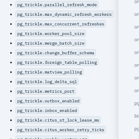
o
pg_trickle.parallel_refresh_mode
o
pg_trickle.max_dynamic_refresh_workers
pg_trickle.max_concurrent_refreshes
o
pg_trickle.worker_pool_size
o
pg_trickle.merge_batch_size
o
pg_trickle.change_buffer_schema
pg_trickle.foreign_table_polling
o
pg_trickle.matview_polling
o
pg_trickle.log_delta_sql
o
pg_trickle.metrics_port
pg_trickle.outbox_enabled
p
pg_trickle.inbox_enabled
b
pg_trickle.citus_st_lock_lease_ms
pg
pg_trickle.citus_worker_retry_ticks