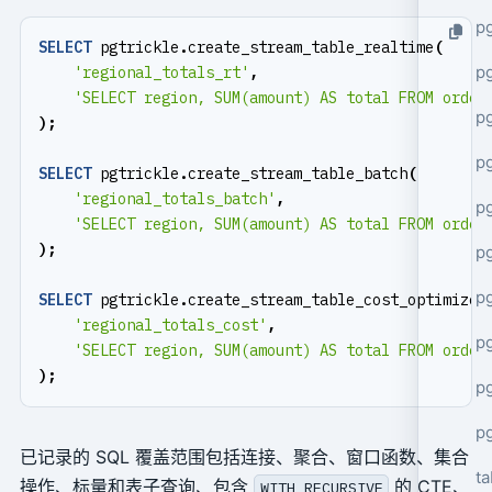
p
SELECT
pgtrickle
.
create_stream_table_realtime
(
p
'regional_totals_rt'
,
'SELECT region, SUM(amount) AS total FROM order
p
);
p
SELECT
pgtrickle
.
create_stream_table_batch
(
'regional_totals_batch'
,
p
'SELECT region, SUM(amount) AS total FROM order
);
p
p
SELECT
pgtrickle
.
create_stream_table_cost_optimized
'regional_totals_cost'
,
p
'SELECT region, SUM(amount) AS total FROM order
);
pg
p
已记录的 SQL 覆盖范围包括连接、聚合、窗口函数、集合
ta
操作、标量和表子查询、包含
的 CTE、
WITH RECURSIVE