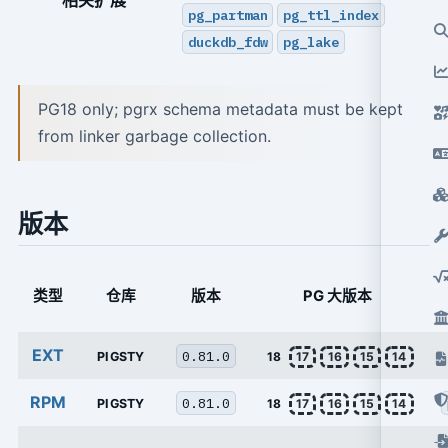
相关扩展
pg_partman
pg_ttl_index
duckdb_fdw
pg_lake
PG18 only; pgrx schema metadata must be kept
from linker garbage collection.
版本
类型
仓库
版本
PG 大版本
EXT
0.81.0
PIGSTY
18
17
16
15
14
RPM
0.81.0
PIGSTY
18
17
16
15
14