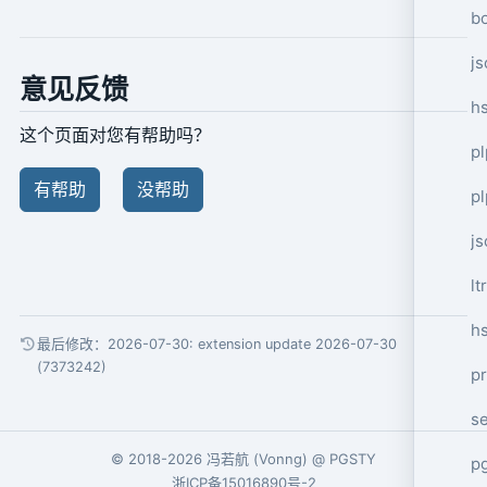
bo
js
意见反馈
hs
这个页面对您有帮助吗？
pl
有帮助
没帮助
p
j
l
h
最后修改：2026-07-30:
extension update 2026-07-30
(7373242)
pr
s
© 2018-2026
冯若航
(
Vonng
) @
PGSTY
p
浙ICP备15016890号-2