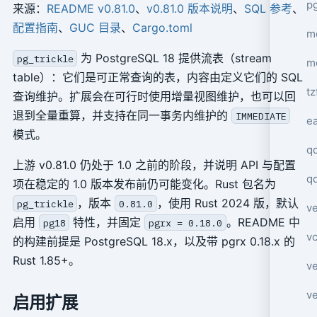
p
来源：
README v0.81.0
、
v0.81.0 版本说明
、
SQL 参考
、
配置指南
、
GUC 目录
、
Cargo.toml
mo
为 PostgreSQL 18 提供流表（stream
pg_trickle
m
table）：它们是可正常查询的表，内容由定义它们的 SQL
tz
查询维护。扩展会在可行时使用增量视图维护，也可以回
退到全量重算，并支持在同一事务内维护的
IMMEDIATE
e
模式。
q
上游 v0.81.0 仍处于 1.0 之前的阶段，并说明 API 与配置
q
项在稳定的 1.0 版本发布前仍可能变化。Rust 包名为
，版本
，使用 Rust 2024 版，默认
pg_trickle
0.81.0
ve
启用
特性，并固定
。README 中
pg18
pgrx = 0.18.0
v
的构建前提是 PostgreSQL 18.x，以及带 pgrx 0.18.x 的
Rust 1.85+。
ve
ve
启用扩展