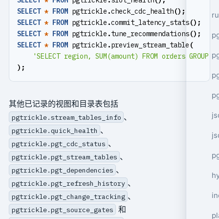
SELECT
*
FROM
pgtrickle
.
check_cdc_health
();
r
SELECT
*
FROM
pgtrickle
.
commit_latency_stats
();
SELECT
*
FROM
pgtrickle
.
tune_recommendations
();
p
SELECT
*
FROM
pgtrickle
.
preview_stream_table
(
pg
'SELECT region, SUM(amount) FROM orders GROUP B
);
p
p
其他已记录的视图和目录表包括
j
、
pgtrickle.stream_tables_info
、
pgtrickle.quick_health
j
、
pgtrickle.pgt_cdc_status
p
、
pgtrickle.pgt_stream_tables
、
pgtrickle.pgt_dependencies
h
、
pgtrickle.pgt_refresh_history
i
、
pgtrickle.pgt_change_tracking
和
pgtrickle.pgt_source_gates
pl