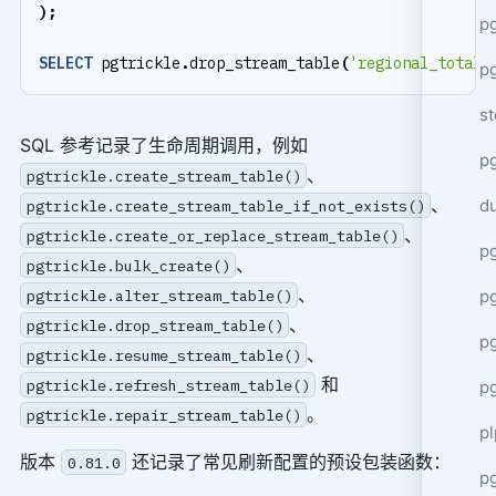
);
p
SELECT
pgtrickle
.
drop_stream_table
(
'regional_totals
p
s
SQL 参考记录了生命周期调用，例如
p
、
pgtrickle.create_stream_table()
、
d
pgtrickle.create_stream_table_if_not_exists()
、
pgtrickle.create_or_replace_stream_table()
p
、
pgtrickle.bulk_create()
、
p
pgtrickle.alter_stream_table()
、
pgtrickle.drop_stream_table()
p
、
pgtrickle.resume_stream_table()
和
pgtrickle.refresh_stream_table()
p
。
pgtrickle.repair_stream_table()
p
版本
还记录了常见刷新配置的预设包装函数：
0.81.0
p