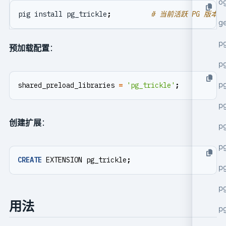
o
pig install pg_trickle
;
# 当前活跃 PG 版本
g
p
预加载配置
：
pg
p
shared_preload_libraries
=
'pg_trickle'
;
p
创建扩展
：
p
p
CREATE
EXTENSION
pg_trickle
;
p
p
用法
p