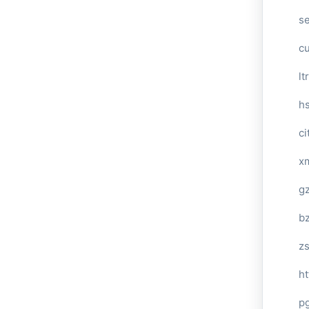
s
c
lt
h
ci
x
gz
bz
zs
ht
p