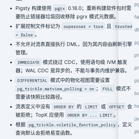
p
Pigsty 构建使用
0.18.0；重新构建软件包时需
pgrx
要防止链接器垃圾回收移除 pgrx 模式元数据。
fa
扩展控制文件标记为
且
superuser = true
trusted
d
。
= false
p
不允许对流表直接执行 DML，因为其内容由刷新引擎
管理。
pl
模式绕过 CDC，使用语句级 IVM 触发
IMMEDIATE
pl
器；WAL CDC 是异步的，不能与事务内维护兼容。
模式中的物化视图需要设置
pl
DIFFERENTIAL
；
模式不
pg_trickle.matview_polling = on
FULL
bo
需要该快照比较路径。
hs
流表定义中没有
的
或
会
ORDER BY
LIMIT
OFFSET
被拒绝；TopK 应使用
。
ORDER BY ... LIMIT
js
根据
，定义
pg_trickle.volatile_function_policy
pl
查询默认会拒绝易变函数。