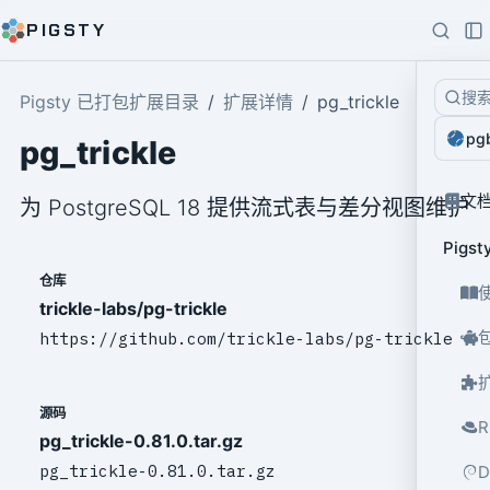
PIGSTY
搜
Pigsty 已打包扩展目录
扩展详情
pg_trickle
pg
pg_trickle
文
为 PostgreSQL 18 提供流式表与差分视图维护
Pig
仓库
trickle-labs/pg-trickle
https://github.com/trickle-labs/pg-trickle
源码
pg_trickle-0.81.0.tar.gz
pg_trickle-0.81.0.tar.gz