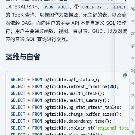
LATERAL/SRF、
、带
JSON_TABLE
ORDER BY ... LIMIT
a
的 TopK 查询、以视图作为数据源、无主键的表，以及流
pg
表依赖 DAG。面向用户的主要 API 不是自定义 SQL 操作
符；用户主要通过函数、视图、目录表、GUC，以及对流
o
表的普通 SQL 查询进行交互。
g
运维与自省
p
p
SELECT
*
FROM
pgtrickle
.
pgt_status
();
p
SELECT
*
FROM
pgtrickle
.
refresh_timeline
(
20
);
SELECT
*
FROM
pgtrickle
.
health_check
();
p
SELECT
*
FROM
pgtrickle
.
health_summary
();
ul
SELECT
*
FROM
pgtrickle
.
pg_stat_stream_tables
;
SELECT
*
FROM
pgtrickle
.
change_buffer_sizes
();
f
SELECT
*
FROM
pgtrickle
.
dependency_tree
();
SELECT
*
FROM
pgtrickle
.
explain_st
(
'regional_totals
hl
SELECT
*
FROM
pgtrickle
.
slot_health
();