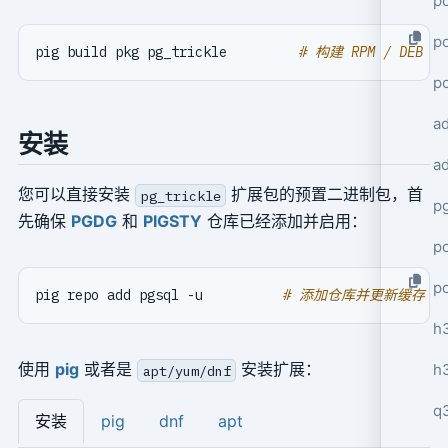
po
po
pig build pkg pg_trickle         
# 构建 RPM / DEB 包
p
a
安装
a
您可以直接安装
扩展包的预置二进制包，首
pg_trickle
p
先确保
PGDG
和
PIGSTY
仓库已经添加并启用：
po
p
pig repo add pgsql -u          
# 添加仓库并更新缓存
h
使用
pig
或者是
安装扩展：
h
apt/yum/dnf
q
安装
pig
dnf
apt