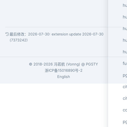
hu
h
h
最后修改：2026-07-30:
extension update 2026-07-30
h
(7373242)
h
f
© 2018-2026
冯若航
(
Vonng
) @
PGSTY
浙ICP备15016890号-2
p
English
ci
c
c
pg