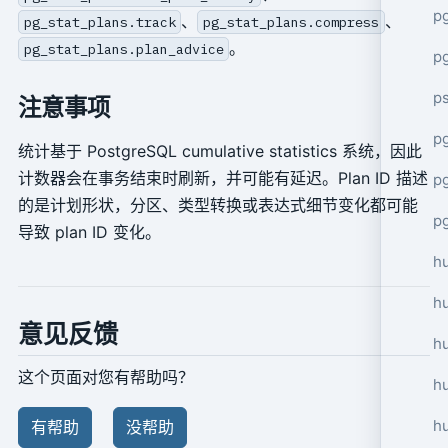
p
、
、
pg_stat_plans.track
pg_stat_plans.compress
。
pg_stat_plans.plan_advice
p
p
注意事项
pg
统计基于 PostgreSQL cumulative statistics 系统，因此
计数器会在事务结束时刷新，并可能有延迟。Plan ID 描述
p
的是计划形状，分区、类型转换或表达式细节变化都可能
p
导致 plan ID 变化。
h
h
意见反馈
h
这个页面对您有帮助吗？
hu
h
有帮助
没帮助