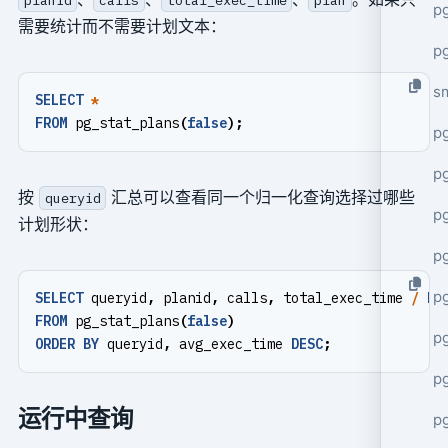
pg
需要统计而不需要计划文本：
pg
s
SELECT
*
FROM
pg_stat_plans
(
false
);
p
p
按
汇总可以查看同一个归一化查询选择过哪些
queryid
p
计划形状：
p
p
SELECT
queryid
,
planid
,
calls
,
total_exec_time
/
NU
FROM
pg_stat_plans
(
false
)
p
ORDER
BY
queryid
,
avg_exec_time
DESC
;
p
运行中查询
p