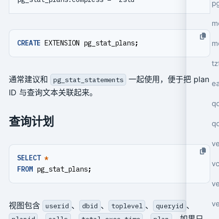
p
mo
m
CREATE
EXTENSION
pg_stat_plans
;
tz
通常建议和
一起使用，便于把 plan
pg_stat_statements
e
ID 与查询文本关联起来。
q
查询计划
q
ve
SELECT
*
v
FROM
pg_stat_plans
;
ve
ve
视图包含
、
、
、
、
userid
dbid
toplevel
queryid
、
、
、
。如果只
planid
calls
total_exec_time
plan