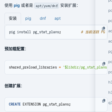
po
使用
pig
或者是
安装扩展：
apt/yum/dnf
po
安装
pig
dnf
apt
p
a
pig install pg_stat_plans
;
# 当前活跃 PG 
a
预加载配置
：
p
po
shared_preload_libraries
=
'$libdir/pg_stat_plans'
;
p
h
创建扩展
：
h
q
CREATE
EXTENSION
pg_stat_plans
;