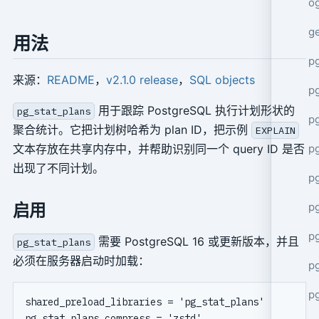
o
g
用法
p
来源：
README
，
v2.1.0 release
，
SQL objects
pg
用于跟踪 PostgreSQL 执行计划形状的
pg_stat_plans
p
聚合统计。它把计划树哈希为 plan ID，把示例
EXPLAIN
p
文本存放在共享内存中，并帮助识别同一个 query ID 是否
出现了不同计划。
p
p
启用
p
需要 PostgreSQL 16 或更新版本，并且
pg_stat_plans
必须在服务器启动时加载：
p
p
shared_preload_libraries = 'pg_stat_plans'
