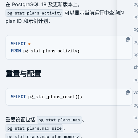
p
在 PostgreSQL 18 及更新版本上，
可以显示当前运行中查询的
pg_stat_plans_activity
p
plan ID 和示例计划：
p
p
SELECT
*
FROM
pg_stat_plans_activity
;
p
z
重置与配置
p
v
SELECT
pg_stat_plans_reset
();
p
bi
重要设置包括
、
pg_stat_plans.max
、
pg_stat_plans.max_size
p
、
pg_stat_plans.max_plan_memory