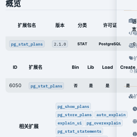
概览
语
扩展包名
版本
分类
许可证
言
pg_stat_plans
2.1.0
STAT
PostgreSQL
C
ID
扩展名
Bin
Lib
Load
Create
6050
pg_stat_plans
否
是
是
是
pg_show_plans
pg_store_plans
auto_explain
explain_ui
pg_overexplain
相关扩展
pg_stat_statements