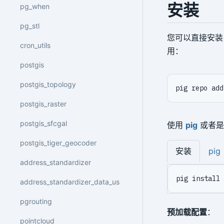
安装
pg_when
pg_stl
您可以直接安
cron_utils
用：
postgis
postgis_topology
pig repo add
postgis_raster
postgis_sfcgal
使用
pig
或者
postgis_tiger_geocoder
安装
pig
address_standardizer
pig install 
address_standardizer_data_us
pgrouting
预加载配置
：
pointcloud