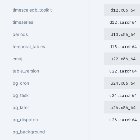
timescaledb_toolkit
d12.x86_64
timeseries
d12.aarch64
periods
d13.x86_64
temporal_tables
d13.aarch64
emaj
u22.x86_64
table_version
u22.aarch64
pg_cron
u24.x86_64
pg_task
u24.aarch64
pg_later
u26.x86_64
pg_dispatch
u26.aarch64
pg_background