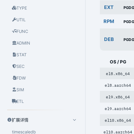
EXT
PGD
TYPE
UTIL
RPM
PGD
FUNC
DEB
PGD
ADMIN
STAT
OS / PG
SEC
el8.x86_64
FDW
el8.aarch64
SIM
el9.x86_64
ETL
el9.aarch64
扩展详情
el10.x86_64
timescaledb
el10.aarch64