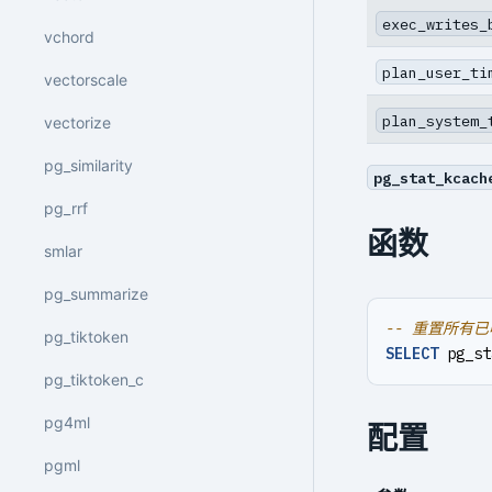
exec_writes_
vchord
plan_user_ti
vectorscale
plan_system_
vectorize
pg_similarity
pg_stat_kcach
pg_rrf
函数
smlar
pg_summarize
pg_tiktoken
SELECT
pg_st
pg_tiktoken_c
pg4ml
配置
pgml