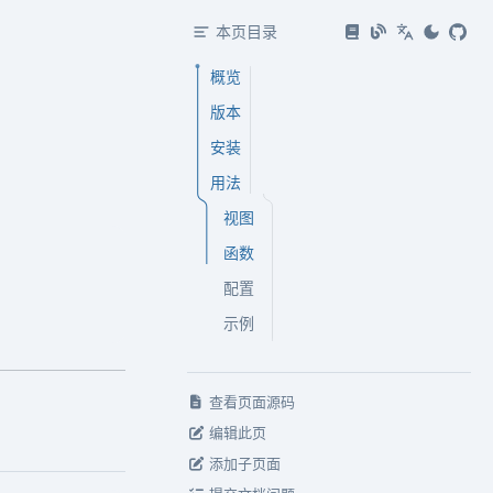
本页目录
概览
版本
安装
用法
视图
函数
配置
示例
查看页面源码
编辑此页
添加子页面