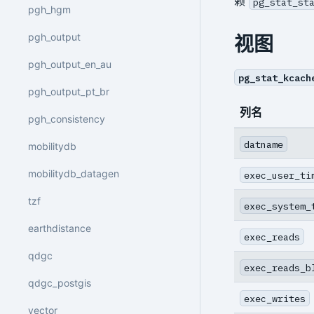
赖
pg_stat_st
pgh_hgm
pgh_output
视图
pgh_output_en_au
pg_stat_kcach
pgh_output_pt_br
列名
pgh_consistency
datname
mobilitydb
mobilitydb_datagen
exec_user_ti
tzf
exec_system_
earthdistance
exec_reads
qdgc
exec_reads_b
qdgc_postgis
exec_writes
vector