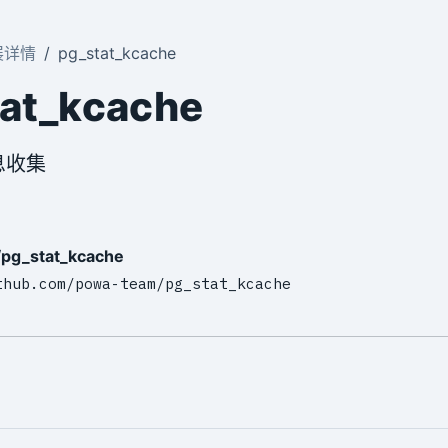
展详情
pg_stat_kcache
at_kcache
息收集
pg_stat_kcache
thub.com/powa-team/pg_stat_kcache