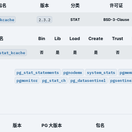
包名
版本
分类
许可证
kcache
2.3.2
STAT
BSD-3-Clause
名
Bin
Lib
Load
Create
Trust
stat_kcache
否
是
是
是
否
pg_stat_statements
pgnodemx
system_stats
pgmem
pgmonitor
pg_stat_ch
pg_datasentinel
pgsentine
版本
PG 大版本
包名