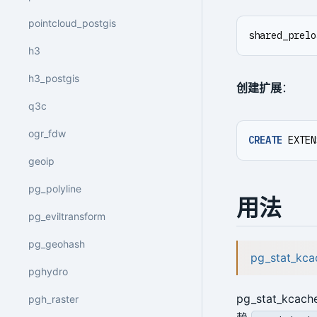
pointcloud_postgis
shared_prelo
h3
h3_postgis
创建扩展
：
q3c
ogr_fdw
CREATE
EXTEN
geoip
pg_polyline
用法
pg_eviltransform
pg_geohash
pg_stat_k
pghydro
pg_stat_
pgh_raster