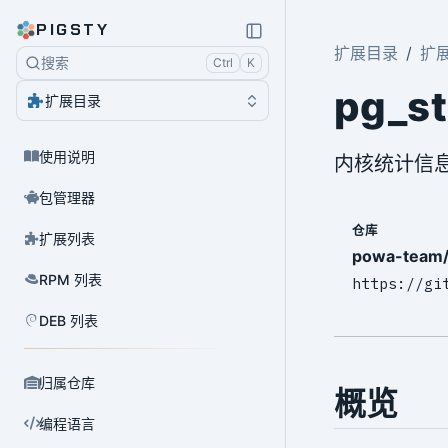
PIGSTY
扩展目录
扩
搜索
Ctrl
K
pg_st
扩展目录
使用说明
内核统计信
包管理器
仓库
扩展列表
powa-team/
RPM 列表
https://gi
DEB 列表
归属仓库
概览
编程语言