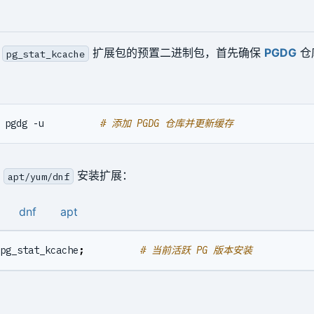
装
扩展包的预置二进制包，首先确保
PGDG
仓
pg_stat_kcache
 pgdg -u          
# 添加 PGDG 仓库并更新缓存
是
安装扩展：
apt/yum/dnf
dnf
apt
pg_stat_kcache
;
# 当前活跃 PG 版本安装