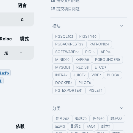
提交文档问题
语言
提交项目问题
C
模块
PGSQL
PIGSTY
102
60
Reloc
模式
PGBACKREST
PATRONI
29
24
SOFTWARE
PIG
APP
-
23
15
10
是
MINIO
KAFKA
PGBOUNCER
10
9
9
MYSQL
REDIS
ETCD
8
8
7
info
INFRA
JUICE
VIBE
BLOG
7
7
7
6
l
DOCKER
PILOT
5
5
PG_EXPORTER
PIGLET
1
1
分类
参考
概念
任务
教程
262
70
60
33
依赖
应用
配置
FAQ
剧本
3
2
1
1