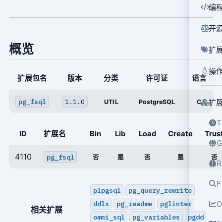
编
开
概览
扩
操
扩展包名
版本
分类
许可证
语言
pg_fsql
1.1.0
扩
UTIL
PostgreSQL
C
T
ID
扩展名
Bin
Lib
Load
Create
Trus
G
4110
pg_fsql
否
是
否
是
否
R
F
plpgsql
pg_query_rewrite
ddlx
pg_readme
pglinter
O
相关扩展
omni_sql
pg_variables
pgdd