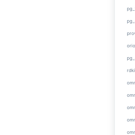
pg_
pg_
pro
ori
pg_
rdki
omn
omn
omn
omn
omn