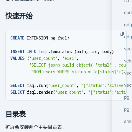
tzf
ear
快速开始
qdg
qdg
CREATE
EXTENSION
pg_fsql
;
vec
INSERT
INTO
fsql
.
templates
(
path
,
cmd
,
body
)
VALUES
(
'user_count'
,
'exec'
,
vch
         FROM users WHERE status = {d[status]!r}'
);
vec
vec
SELECT
fsql
.
run
(
'user_count'
,
'{"status":"active"}'
SELECT
fsql
.
render
(
'user_count'
,
'{"status":"active
pg_
pg_
目录表
sml
扩展会安装两个主要目录表：