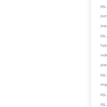
pg_
jso
jsq
pg_
hyp
ind
plan
pg_
img
pg_
pg_