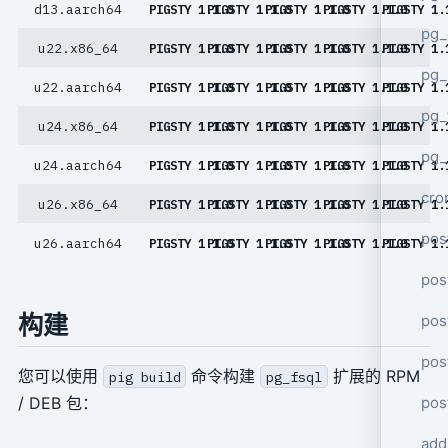
d13.aarch64
PIGSTY 1.1.0
PIGSTY 1.1.0
PIGSTY 1.1.0
PIGSTY 1.1.0
PIGSTY 1.
pg_
u22.x86_64
PIGSTY 1.1.0
PIGSTY 1.1.0
PIGSTY 1.1.0
PIGSTY 1.1.0
PIGSTY 1.
pg_
u22.aarch64
PIGSTY 1.1.0
PIGSTY 1.1.0
PIGSTY 1.1.0
PIGSTY 1.1.0
PIGSTY 1.
pg
u24.x86_64
PIGSTY 1.1.0
PIGSTY 1.1.0
PIGSTY 1.1.0
PIGSTY 1.1.0
PIGSTY 1.
pg_
u24.aarch64
PIGSTY 1.1.0
PIGSTY 1.1.0
PIGSTY 1.1.0
PIGSTY 1.1.0
PIGSTY 1.
cro
u26.x86_64
PIGSTY 1.1.0
PIGSTY 1.1.0
PIGSTY 1.1.0
PIGSTY 1.1.0
PIGSTY 1.
pos
u26.aarch64
PIGSTY 1.1.0
PIGSTY 1.1.0
PIGSTY 1.1.0
PIGSTY 1.1.0
PIGSTY 1.
pos
构建
pos
pos
您可以使用
命令构建
扩展的 RPM
pig build
pg_fsql
/ DEB 包：
pos
add