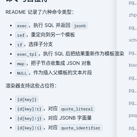
pg_
README 记录了六种命令类型：
zhp
，执行 SQL 并返回
exec
jsonb
pg_
，重定向到另一个模板
ref
vch
，选择子分支
if
pg_
，执行 SQL 后把结果重新作为模板渲染
exec_tpl
，把子节点收集成 JSON 对象
map
bisc
，作为插入父模板的文本片段
NULL
pg_
渲染器支持这些占位符：
pg_
{d[key]}
pg_
，对应
{d[key]!r}
quote_literal
psq
，对应 JSONB 字面量
{d[key]!j}
，对应
pg_
{d[key]!i}
quote_identifier