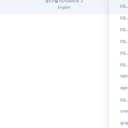
浙ICP备15016890号-2
pg_
English
pg
pg_
pg_
pg_
pg_
tab
age
pg_
one
gra