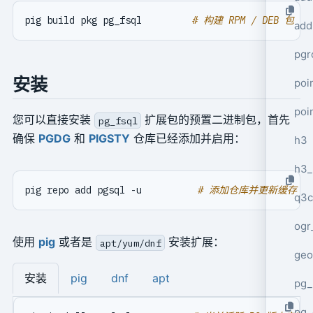
pig build pkg pg_fsql         
# 构建 RPM / DEB 包
add
pgr
安装
poi
poi
您可以直接安装
扩展包的预置二进制包，首先
pg_fsql
确保
PGDG
和
PIGSTY
仓库已经添加并启用：
h3
h3_
pig repo add pgsql -u          
# 添加仓库并更新缓存
q3c
ogr
使用
pig
或者是
安装扩展：
apt/yum/dnf
geo
安装
pig
dnf
apt
pg_
pg_