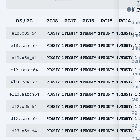
p
扩
OS / PG
PG18
PG17
PG16
PG15
PG14
tim
el8.x86_64
PIGSTY 1.1.0
PIGSTY 1.1.0
PIGSTY 1.1.0
PIGSTY 1.1.0
PIGSTY 1.
tim
el8.aarch64
PIGSTY 1.1.0
PIGSTY 1.1.0
PIGSTY 1.1.0
PIGSTY 1.1.0
PIGSTY 1.
tim
el9.x86_64
PIGSTY 1.1.0
PIGSTY 1.1.0
PIGSTY 1.1.0
PIGSTY 1.1.0
PIGSTY 1.
per
el9.aarch64
PIGSTY 1.1.0
PIGSTY 1.1.0
PIGSTY 1.1.0
PIGSTY 1.1.0
PIGSTY 1.
tem
el10.x86_64
PIGSTY 1.1.0
PIGSTY 1.1.0
PIGSTY 1.1.0
PIGSTY 1.1.0
PIGSTY 1.
ema
el10.aarch64
PIGSTY 1.1.0
PIGSTY 1.1.0
PIGSTY 1.1.0
PIGSTY 1.1.0
PIGSTY 1.
tab
d12.x86_64
PIGSTY 1.1.0
PIGSTY 1.1.0
PIGSTY 1.1.0
PIGSTY 1.1.0
PIGSTY 1.
pg_
d12.aarch64
PIGSTY 1.1.0
PIGSTY 1.1.0
PIGSTY 1.1.0
PIGSTY 1.1.0
PIGSTY 1.
pg_
d13.x86_64
PIGSTY 1.1.0
PIGSTY 1.1.0
PIGSTY 1.1.0
PIGSTY 1.1.0
PIGSTY 1.
pg_