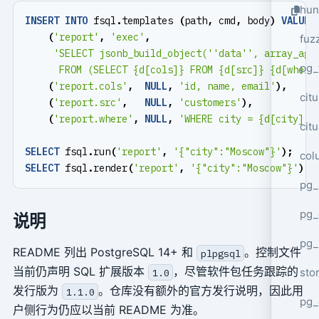
hun
INSERT
INTO
fsql
.
templates
(
path
,
cmd
,
body
)
VALUES
(
'report'
,
'exec'
,
fuz
pg_
      FROM (SELECT {d[cols]} FROM {d[src]} {d[where
(
'report.cols'
,
NULL
,
'id, name, email'
),
cit
(
'report.src'
,
NULL
,
'customers'
),
(
'report.where'
,
NULL
,
'WHERE city = {d[city]!r
cit
SELECT
fsql
.
run
(
'report'
,
'{"city":"Moscow"}'
);
col
SELECT
fsql
.
render
(
'report'
,
'{"city":"Moscow"}'
);
pg_
pg_
说明
pg
README 列出 PostgreSQL 14+ 和
。控制文件
plpgsql
当前仍声明 SQL 扩展版本
，尽管软件包任务跟踪的
sto
1.0
发行版为
。仓库没有额外的官方发行说明，因此用
1.1.0
pg_
户侧行为仍应以当前 README 为准。