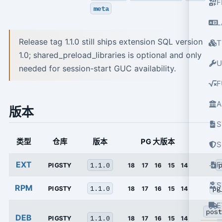
F
meta
L
Release tag 1.1.0 still ships extension SQL version
T
1.0; shared_preload_libraries is optional and only
U
needed for session-start GUC availability.
F
A
版本
S
类型
仓库
版本
PG 大版本
S
EXT
1.1.0
PIGSTY
18
17
16
15
14
S
RPM
1.1.0
pg
PIGSTY
18
17
16
15
14
E
post
DEB
1.1.0
PIGSTY
18
17
16
15
14