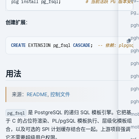
pig install pg_fsql
;
# 当前活跃 PG 版本安装
pg_
创建扩展
：
pgh
pgh
CREATE
EXTENSION
pg_fsql
CASCADE
;
pg
pgh
用法
pgh
pgh
来源：
README
,
控制文件
pgh
是 PostgreSQL 的递归 SQL 模板引擎。它把基
pg_fsql
mob
于 C 的占位符渲染、PL/pgSQL 模板执行、层级化模板组
mob
合，以及可选的 SPI 计划缓存结合在一起。上游项目强调
它不需要超级用户权限。