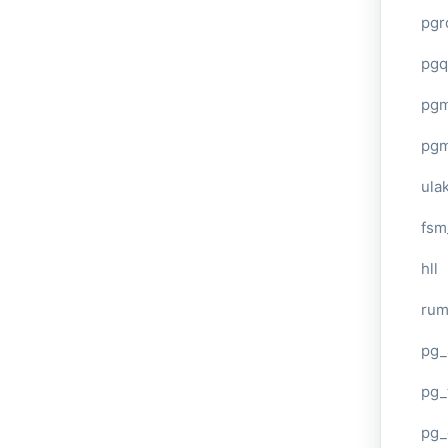
pgr
pgq
pg
pg
ula
fsm
hll
ru
pg_
pg_
pg_