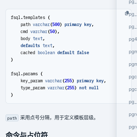
pg_
pg_
fsql
.
templates
(
path
varchar
(
500
)
primary
key
,
pg_
cmd
varchar
(
50
),
body
text
,
pg4
defaults
text
,
pgm
cached
boolean
default
false
)
pg
fsql
.
params
(
pgc
key_param
varchar
(
255
)
primary
key
,
type_param
varchar
(
255
)
not
null
pgc
)
pg_
pgr
采用点号分隔，用于定义模板层级。
path
pgr
命令与占位符