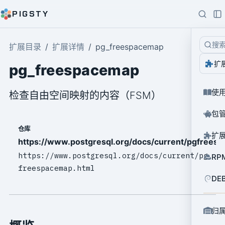
PIGSTY
搜
扩展目录
扩展详情
pg_freespacemap
扩
pg_freespacemap
使
检查自由空间映射的内容（FSM）
包
仓库
扩
https://www.postgresql.org/docs/current/pgfrees
https://www.postgresql.org/docs/current/pg
RP
freespacemap.html
DE
归