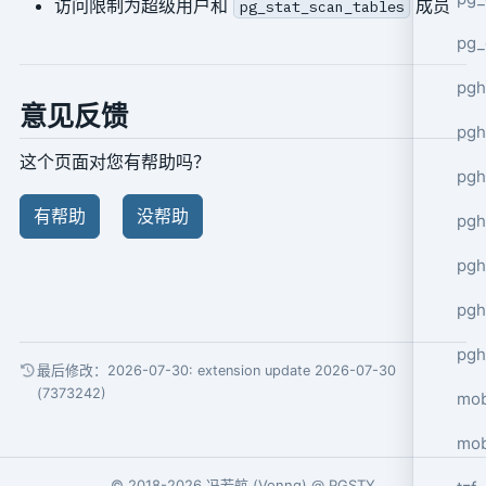
访问限制为超级用户和
成员
pg_stat_scan_tables
pg_
pgh
意见反馈
pgh
这个页面对您有帮助吗？
pg
有帮助
没帮助
pgh
pgh
pgh
pgh
最后修改：2026-07-30:
extension update 2026-07-30
(7373242)
mob
mob
© 2018-2026
冯若航
(
Vonng
) @
PGSTY