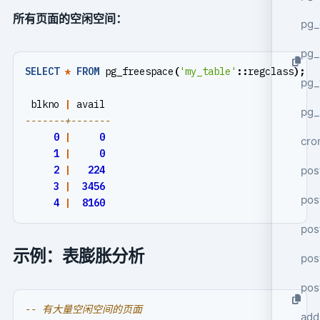
所有页面的空闲空间：
pg_
pg_
SELECT
*
FROM
pg_freespace
(
'my_table'
::
regclass
);
pg
blkno
|
avail
pg_
0
|
0
cro
1
|
0
2
|
224
pos
3
|
3456
pos
4
|
8160
pos
示例：表膨胀分析
pos
pos
add