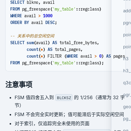
SELECT
blkno
,
avail
FROM
pg_freespace
(
'my_table'
::
regclass
)
add
WHERE
avail
>
1000
ORDER
BY
avail
DESC
;
pgr
poi
SELECT
sum
(
avail
)
AS
total_free_bytes
,
poi
count
(
*
)
AS
total_pages
,
count
(
*
)
FILTER
(
WHERE
avail
>
0
)
AS
pages_w
h3
FROM
pg_freespace
(
'my_table'
::
regclass
);
h3_
q3c
注意事项
ogr
FSM 值四舍五入到
的 1/256（通常为 32 字
BLCKSZ
节）
geo
FSM 不会完全实时更新；值可能滞后于实际空闲空间
pg_
对于索引，仅追踪完全未使用的页面
pg_