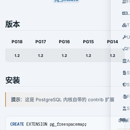
F
L
版本
T
U
PG18
PG17
PG16
PG15
PG14
F
1.2
1.2
1.2
1.2
1.2
A
S
安装
S
提示
：这是 PostgreSQL 内核自带的 contrib 扩展
S
E
CREATE
EXTENSION
pg_freespacemap
;