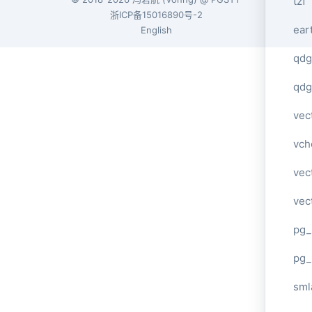
tzf
浙ICP备15016890号-2
ear
English
qdg
qdg
vec
vch
vec
vec
pg_
pg_
sml