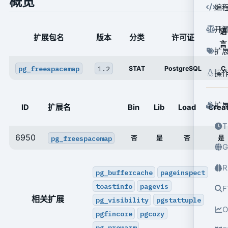
概览
编
开
语
扩展包名
版本
分类
许可证
言
扩
pg_freespacemap
1.2
STAT
PostgreSQL
C
操
扩
ID
扩展名
Bin
Lib
Load
Crea
T
6950
pg_freespacemap
否
是
否
是
G
R
pg_buffercache
pageinspect
toastinfo
pagevis
F
相关扩展
pg_visibility
pgstattuple
O
pgfincore
pgcozy
pg_prewarm