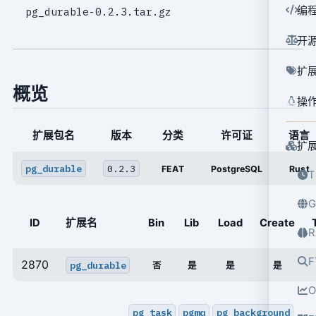
编
pg_durable-0.2.3.tar.gz
开
扩
概览
操
扩展包名
版本
分类
许可证
语言
扩
pg_durable
0.2.3
FEAT
PostgreSQL
Rust
T
G
ID
扩展名
Bin
Lib
Load
Create
R
F
2870
pg_durable
否
是
是
是
O
pg_task
pgmq
pg_background