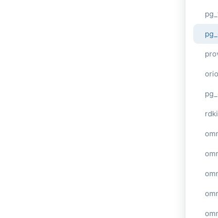
pg_
pg_
pro
ori
pg_
rdki
omn
omn
omn
omn
omn