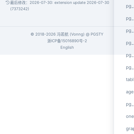
最后修改：2026-07-30:
extension update 2026-07-30
pg_
(7373242)
pg
pg_
© 2018-2026
冯若航
(
Vonng
) @
PGSTY
浙ICP备15016890号-2
pg_
English
pg_
pg_
tab
age
pg_
one
gra