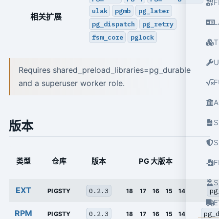
F
ulak
pgmb
pg_later
相关扩展
L
pg_dispatch
pg_retry
fsm_core
pglock
T
U
Requires shared_preload_libraries=pg_durable
F
and a superuser worker role.
A
S
版本
S
类型
仓库
版本
PG 大版本
S
EXT
0.2.3
pg
PIGSTY
18
17
16
15
14
E
RPM
0.2.3
pg_
PIGSTY
18
17
16
15
14