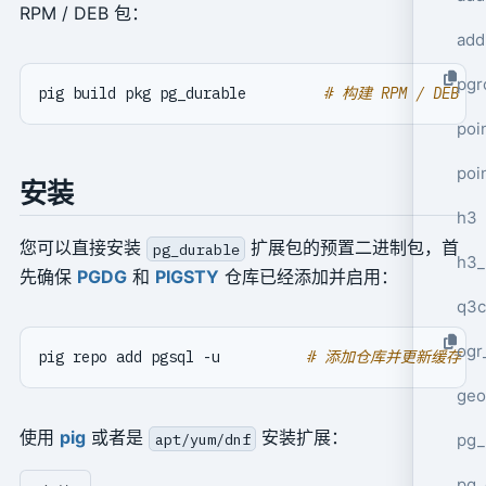
RPM / DEB 包：
add
pgr
pig build pkg pg_durable         
# 构建 RPM / DEB 包
poi
poi
安装
h3
您可以直接安装
扩展包的预置二进制包，首
pg_durable
h3_
先确保
PGDG
和
PIGSTY
仓库已经添加并启用：
q3c
ogr
pig repo add pgsql -u          
# 添加仓库并更新缓存
geo
使用
pig
或者是
安装扩展：
apt/yum/dnf
pg_
pg_