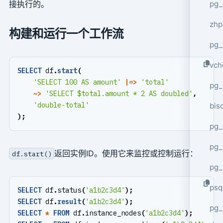
pg_
接执行的。
zhp
构建和运行一个工作流
pg_
vch
SELECT
df
.
start
(
'SELECT 100 AS amount'
|=>
'total'
pg_
~>
'SELECT $total.amount * 2 AS doubled'
,
'double-total'
bisc
);
pg_
pg_
返回实例ID。使用它来监控或控制运行：
df.start()
pg_
psq
SELECT
df
.
status
(
'a1b2c3d4'
);
SELECT
df
.
result
(
'a1b2c3d4'
);
pg_
SELECT
*
FROM
df
.
instance_nodes
(
'a1b2c3d4'
);