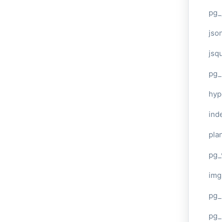
pg_
jso
jsq
pg_
hyp
ind
plan
pg_
img
pg_
pg_