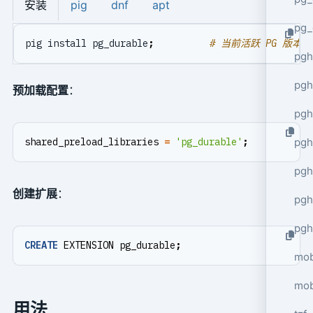
安装
pig
dnf
apt
pg_
pig install pg_durable
;
# 当前活跃 PG 版本
pgh
pgh
预加载配置
：
pg
pgh
shared_preload_libraries
=
'pg_durable'
;
pgh
创建扩展
：
pgh
pgh
CREATE
EXTENSION
pg_durable
;
mob
mob
用法