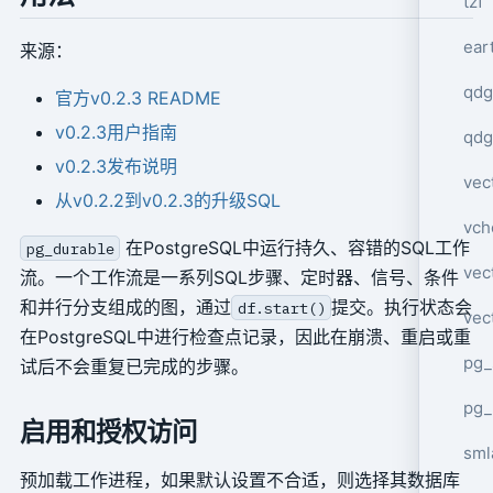
tzf
ear
来源：
qdg
官方v0.2.3 README
v0.2.3用户指南
qdg
v0.2.3发布说明
vec
从v0.2.2到v0.2.3的升级SQL
vch
在PostgreSQL中运行持久、容错的SQL工作
pg_durable
vec
流。一个工作流是一系列SQL步骤、定时器、信号、条件
和并行分支组成的图，通过
提交。执行状态会
df.start()
vec
在PostgreSQL中进行检查点记录，因此在崩溃、重启或重
pg_
试后不会重复已完成的步骤。
pg_
启用和授权访问
sml
预加载工作进程，如果默认设置不合适，则选择其数据库