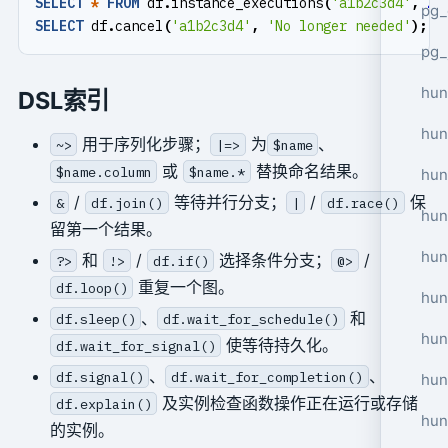
SELECT
*
FROM
df
.
instance_executions
(
'a1b2c3d4'
,
20
pg_
SELECT
df
.
cancel
(
'a1b2c3d4'
,
'No longer needed'
);
pg_
hun
DSL索引
hun
用于序列化步骤；
为
、
~>
|=>
$name
或
替换命名结果。
$name.column
$name.*
hun
/
等待并行分支；
/
保
&
df.join()
|
df.race()
hun
留第一个结果。
hun
和
/
选择条件分支；
/
?>
!>
df.if()
@>
重复一个图。
df.loop()
hun
、
和
df.sleep()
df.wait_for_schedule()
hun
使等待持久化。
df.wait_for_signal()
、
、
df.signal()
df.wait_for_completion()
hun
及实例检查函数操作正在运行或存储
df.explain()
hun
的实例。