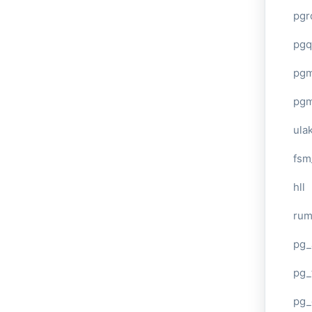
pgr
pgq
pg
pg
ula
fsm
hll
ru
pg_
pg_
pg_