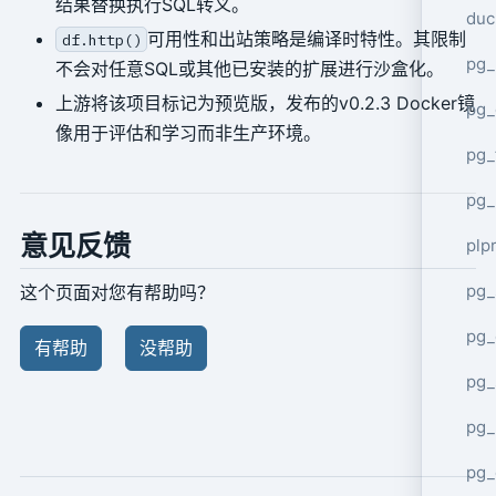
结果替换执行SQL转义。
duc
可用性和出站策略是编译时特性。其限制
df.http()
pg_
不会对任意SQL或其他已安装的扩展进行沙盒化。
上游将该项目标记为预览版，发布的v0.2.3 Docker镜
pg_
像用于评估和学习而非生产环境。
pg_
pg_
意见反馈
plp
pg_
这个页面对您有帮助吗？
pg_
有帮助
没帮助
pg_
pg_
pg_