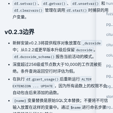
、
、
和
hun
df.setvar()
df.getvar()
df.unsetvar()
管理在调用
时捕获的用
df.clearvars()
df.start()
fuz
户变量。
pg_
v0.2.3边界
cit
新鲜安装v0.2.3将提供程序对象放置在
_duroxide
cit
中；从0.2.2或更早版本升级后保留
。
duroxide
col
报告当前活动的模式。
df.duroxide_schema()
深度超过256级或节点数大于10,000的工作流被拒
pg_
绝。条件查询返回空行时评估为假。
pg_
在执行
后重新运行
df.grant_usage()
ALTER
，因为所有函数上的权限不会
pg
EXTENSION ... UPDATE
自动包含后来添加的函数。
sto
变量替换是原始SQL文本替换；不要将不可信
{name}
pg_
输入放置在这样的变量中。通过
进行命名步骤
$name