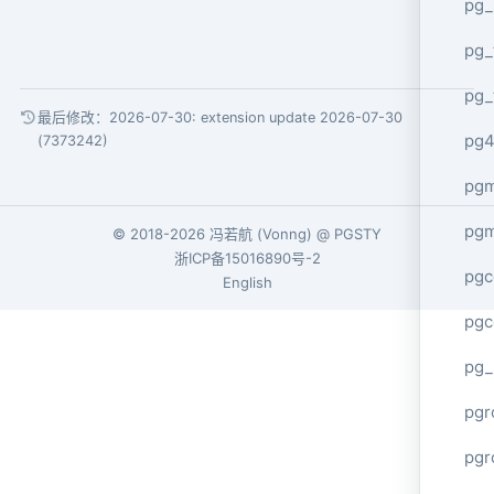
pg_
pg_
pg_
最后修改：2026-07-30:
extension update 2026-07-30
pg4
(7373242)
pgm
pg
© 2018-2026
冯若航
(
Vonng
) @
PGSTY
浙ICP备15016890号-2
pgc
English
pgc
pg_
pgr
pgr