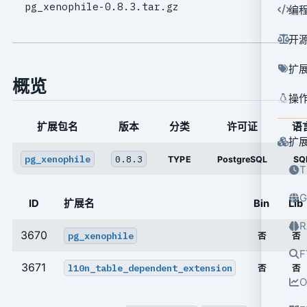
pg_xenophile-0.8.3.tar.gz
编
开
扩
概览
操
扩展包名
版本
分类
许可证
语
扩
pg_xenophile
0.8.3
TYPE
PostgreSQL
SQ
T
G
ID
扩展名
Bin
Lib
R
3670
pg_xenophile
否
否
F
3671
l10n_table_dependent_extension
否
否
O