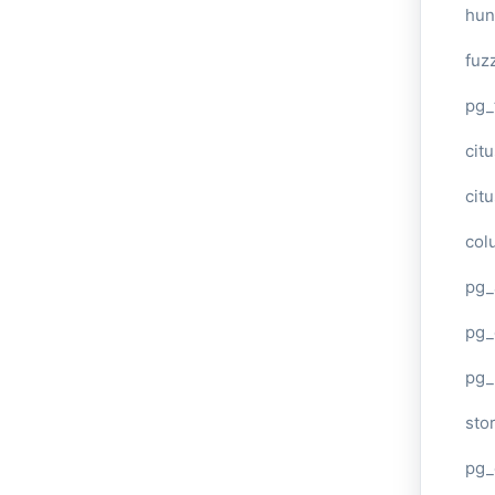
hun
fuz
pg_
cit
cit
col
pg_
pg_
pg
sto
pg_