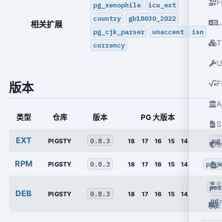
F
pg_xenophile
icu_ext
country
gb18030_2022
L
相关扩展
pg_cjk_parser
unaccent
isn
T
currency
U
F
版本
A
类型
仓库
版本
PG 大版本
S
EXT
0.8.3
pg
PIGSTY
18
17
16
15
14
S
RPM
0.8.3
pg_x
PIGSTY
18
17
16
15
14
S
pos
DEB
0.8.3
PIGSTY
18
17
16
15
14
pg
E