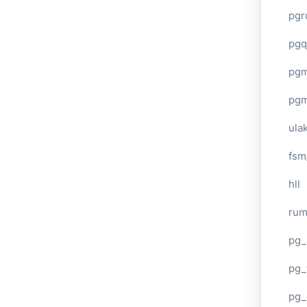
pgr
pgq
pg
pg
ula
fsm
hll
ru
pg_
pg_
pg_