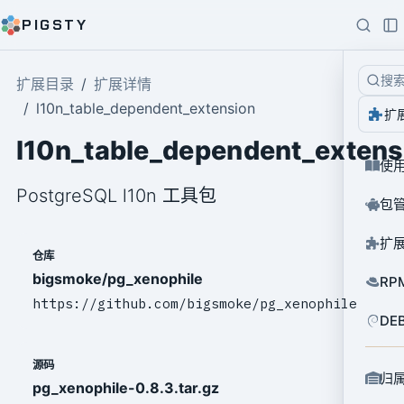
PIGSTY
搜
扩展目录
扩展详情
l10n_table_dependent_extension
扩
l10n_table_dependent_extens
使
PostgreSQL l10n 工具包
包
扩
仓库
bigsmoke/pg_xenophile
RP
https://github.com/bigsmoke/pg_xenophile
DE
源码
归
pg_xenophile-0.8.3.tar.gz