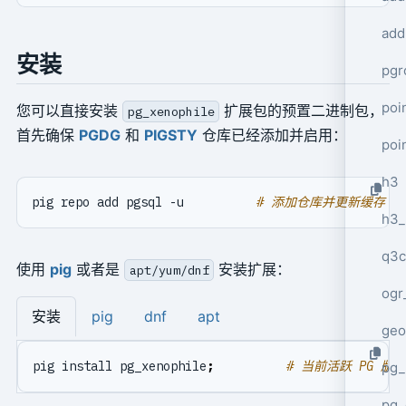
add
安装
pgr
poi
您可以直接安装
扩展包的预置二进制包，
pg_xenophile
首先确保
PGDG
和
PIGSTY
仓库已经添加并启用：
poi
h3
pig repo add pgsql -u          
# 添加仓库并更新缓存
h3_
q3c
使用
pig
或者是
安装扩展：
apt/yum/dnf
ogr
安装
pig
dnf
apt
geo
pig install pg_xenophile
;
# 当前活跃 PG 版
pg_
pg_