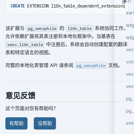
tzf
CREATE
EXTENSION
l10n_table_dependent_extension
;
ear
qdg
该扩展与
的
系统协同工作，
pg_xenophile
l10n_table
允许依赖扩展将其表注册到本地化框架中。当基表在
qdg
中注册后，系统会自动创建配套的翻译
xeno.l10n_table
vec
表和特定语言的视图。
vch
完整的本地化表管理 API 请参阅
文档。
pg_xenophile
vec
vec
意见反馈
pg_
这个页面对您有帮助吗？
pg_
sml
有帮助
没帮助