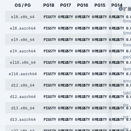
OS / PG
PG18
PG17
PG16
PG15
PG14
扩
el8.x86_64
PIGSTY 0.8.3
PIGSTY 0.8.3
PIGSTY 0.8.3
PIGSTY 0.8.3
PIGSTY 0.
tim
el8.aarch64
PIGSTY 0.8.3
PIGSTY 0.8.3
PIGSTY 0.8.3
PIGSTY 0.8.3
PIGSTY 0.
tim
el9.x86_64
PIGSTY 0.8.3
PIGSTY 0.8.3
PIGSTY 0.8.3
PIGSTY 0.8.3
PIGSTY 0.
tim
el9.aarch64
PIGSTY 0.8.3
PIGSTY 0.8.3
PIGSTY 0.8.3
PIGSTY 0.8.3
PIGSTY 0.
per
el10.x86_64
PIGSTY 0.8.3
PIGSTY 0.8.3
PIGSTY 0.8.3
PIGSTY 0.8.3
PIGSTY 0.
tem
el10.aarch64
PIGSTY 0.8.3
PIGSTY 0.8.3
PIGSTY 0.8.3
PIGSTY 0.8.3
PIGSTY 0.
ema
d12.x86_64
PIGSTY 0.8.3
PIGSTY 0.8.3
PIGSTY 0.8.3
PIGSTY 0.8.3
PIGSTY 0.
tab
d12.aarch64
PIGSTY 0.8.3
PIGSTY 0.8.3
PIGSTY 0.8.3
PIGSTY 0.8.3
PIGSTY 0.
pg_
d13.x86_64
PIGSTY 0.8.3
PIGSTY 0.8.3
PIGSTY 0.8.3
PIGSTY 0.8.3
PIGSTY 0.
pg_
d13.aarch64
PIGSTY 0.8.3
PIGSTY 0.8.3
PIGSTY 0.8.3
PIGSTY 0.8.3
PIGSTY 0.
pg_
u22.x86_64
PIGSTY 0.8.3
PIGSTY 0.8.3
PIGSTY 0.8.3
PIGSTY 0.8.3
PIGSTY 0.