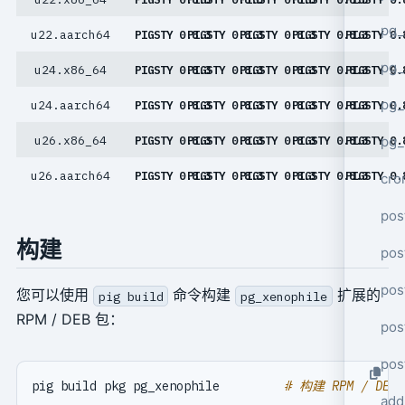
pg_
u22.aarch64
PIGSTY 0.8.3
PIGSTY 0.8.3
PIGSTY 0.8.3
PIGSTY 0.8.3
PIGSTY 0.
pg_
u24.x86_64
PIGSTY 0.8.3
PIGSTY 0.8.3
PIGSTY 0.8.3
PIGSTY 0.8.3
PIGSTY 0.
pg
u24.aarch64
PIGSTY 0.8.3
PIGSTY 0.8.3
PIGSTY 0.8.3
PIGSTY 0.8.3
PIGSTY 0.
u26.x86_64
PIGSTY 0.8.3
PIGSTY 0.8.3
PIGSTY 0.8.3
PIGSTY 0.8.3
PIGSTY 0.
pg_
u26.aarch64
PIGSTY 0.8.3
PIGSTY 0.8.3
PIGSTY 0.8.3
PIGSTY 0.8.3
PIGSTY 0.
cro
pos
构建
pos
pos
您可以使用
命令构建
扩展的
pig build
pg_xenophile
RPM / DEB 包：
pos
pos
pig build pkg pg_xenophile         
# 构建 RPM / DEB
add