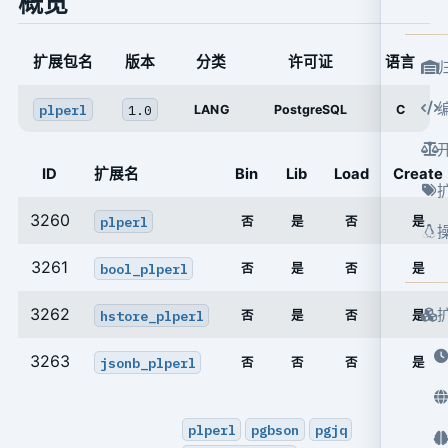
概览
扩展包名
版本
分类
许可证
语言
plperl
1.0
LANG
PostgreSQL
C
ID
扩展名
Bin
Lib
Load
Create
3260
plperl
否
是
否
是
3261
bool_plperl
否
是
否
是
3262
hstore_plperl
否
是
否
是
3263
jsonb_plperl
否
否
否
是
plperl
pgbson
pgjq