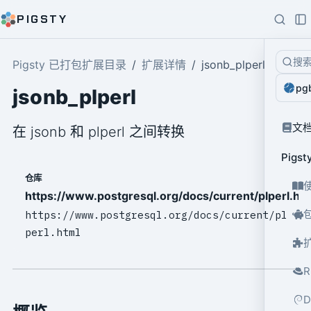
PIGSTY
搜
Pigsty 已打包扩展目录
扩展详情
jsonb_plperl
pg
jsonb_plperl
文
在 jsonb 和 plperl 之间转换
Pig
仓库
https://www.postgresql.org/docs/current/plperl.ht
https://www.postgresql.org/docs/current/pl
perl.html