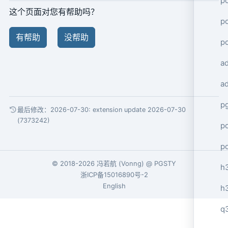
po
这个页面对您有帮助吗？
po
有帮助
没帮助
p
a
a
p
最后修改：2026-07-30:
extension update 2026-07-30
(7373242)
po
p
© 2018-2026
冯若航
(
Vonng
) @
PGSTY
h
浙ICP备15016890号-2
English
h
q