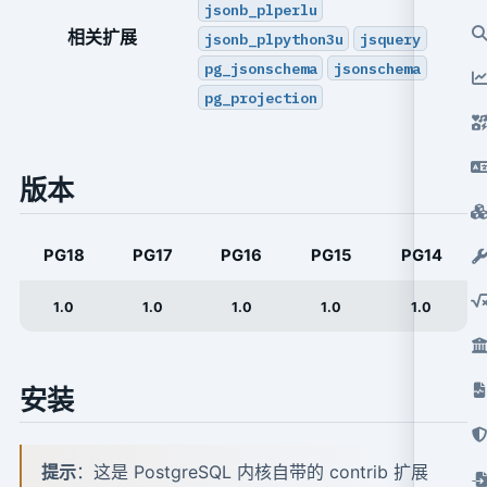
jsonb_plperlu
相关扩展
jsonb_plpython3u
jsquery
pg_jsonschema
jsonschema
pg_projection
版本
PG18
PG17
PG16
PG15
PG14
1.0
1.0
1.0
1.0
1.0
安装
提示
：这是 PostgreSQL 内核自带的 contrib 扩展