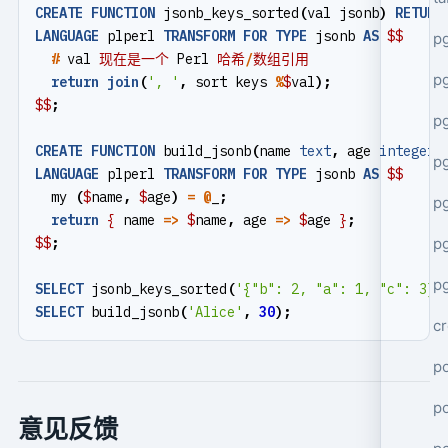
CREATE
FUNCTION
jsonb_keys_sorted
(
val
jsonb
)
RETURN
LANGUAGE
plperl
TRANSFORM
FOR
TYPE
jsonb
AS
$$
p
#
val
现在是一个
Perl
哈希
/
数组引用
p
return
join
(
', '
,
sort
keys
%
$
val
);
$$
;
pg
CREATE
FUNCTION
build_jsonb
(
name
text
,
age
integer
)
p
LANGUAGE
plperl
TRANSFORM
FOR
TYPE
jsonb
AS
$$
my
(
$
name
,
$
age
)
=
@
_
;
p
return
{
name
=>
$
name
,
age
=>
$
age
}
;
$$
;
p
pg
SELECT
jsonb_keys_sorted
(
'{"b": 2, "a": 1, "c": 3}'
SELECT
build_jsonb
(
'Alice'
,
30
);
cr
po
p
意见反馈