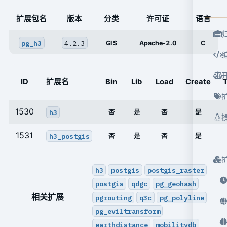
扩展包名
版本
分类
许可证
语言
pg_h3
4.2.3
GIS
Apache-2.0
C
ID
扩展名
Bin
Lib
Load
Create
T
1530
h3
否
是
否
是
1531
h3_postgis
否
是
否
是
h3
postgis
postgis_raster
postgis
qdgc
pg_geohash
相关扩展
pgrouting
q3c
pg_polyline
pg_eviltransform
earthdistance
mobilitydb