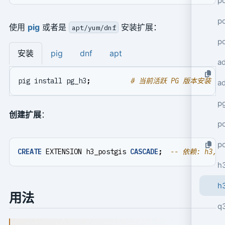
po
po
使用
pig
或者是
安装扩展：
apt/yum/dnf
p
安装
pig
dnf
apt
a
pig install pg_h3
;
# 当前活跃 PG 版本安装
a
p
创建扩展
：
po
p
CREATE
EXTENSION
h3_postgis
CASCADE
;
h
h
用法
q