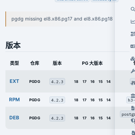
pgdg missing el8.x86.pg17 and el8.x86.pg18
版本
类型
仓库
版本
PG 大版本
EXT
4.2.3
p
PGDG
18
17
16
15
14
RPM
4.2.3
h3
PGDG
18
17
16
15
14
postg
DEB
4.2.3
PGDG
18
17
16
15
14