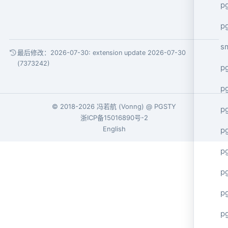
pg
pg
s
最后修改：2026-07-30:
extension update 2026-07-30
(7373242)
p
p
© 2018-2026
冯若航
(
Vonng
) @
PGSTY
p
浙ICP备15016890号-2
English
p
p
p
p
p