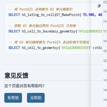
p
mo
SELECT
h3_latlng_to_cell
(
ST_MakePoint
(
-
73
.
985
,
40
.
7
m
tz
SELECT
h3_cell_to_boundary_geometry
(
'892a1008003fff
e
SELECT
h3_cell_to_geometry
(
'892a1008003ffff'
::
h3ind
q
q
ve
意见反馈
v
这个页面对您有帮助吗？
ve
有帮助
没帮助
ve