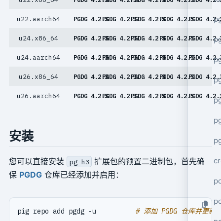
p
u22.aarch64
PGDG 4.2.3
PGDG 4.2.3
PGDG 4.2.3
PGDG 4.2.3
PGDG 4.2.
u24.x86_64
PGDG 4.2.3
PGDG 4.2.3
PGDG 4.2.3
PGDG 4.2.3
PGDG 4.2.
p
u24.aarch64
PGDG 4.2.3
PGDG 4.2.3
PGDG 4.2.3
PGDG 4.2.3
PGDG 4.2.
pg
u26.x86_64
PGDG 4.2.3
PGDG 4.2.3
PGDG 4.2.3
PGDG 4.2.3
PGDG 4.2.
p
u26.aarch64
PGDG 4.2.3
PGDG 4.2.3
PGDG 4.2.3
PGDG 4.2.3
PGDG 4.2.
p
p
安装
pg
cr
您可以直接安装
扩展包的预置二进制包，首先确
pg_h3
保
PGDG
仓库已经添加并启用：
po
p
pig repo add pgdg -u          
# 添加 PGDG 仓库并更新