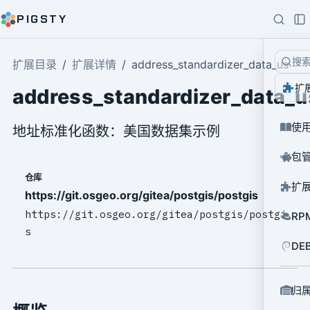
PIGSTY
搜
扩展目录
扩展详情
address_standardizer_data_us
扩
address_standardizer_data_u
使
地址标准化函数：美国数据集示例
包
仓库
扩
https://git.osgeo.org/gitea/postgis/postgis
https://git.osgeo.org/gitea/postgis/postgi
RP
s
DE
归