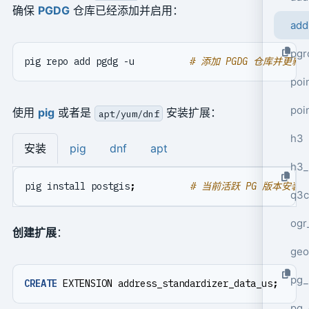
确保
PGDG
仓库已经添加并启用：
add
pgr
pig repo add pgdg -u          
# 添加 PGDG 仓库并更新
poi
poi
使用
pig
或者是
安装扩展：
apt/yum/dnf
h3
安装
pig
dnf
apt
h3_
pig install postgis
;
# 当前活跃 PG 版本安装
q3c
ogr
创建扩展
：
geo
pg_
CREATE
EXTENSION
address_standardizer_data_us
;
pg_