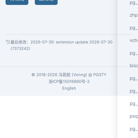
pg_
zhp
pg_
vch
最后修改：2026-07-30:
extension update 2026-07-30
(7373242)
pg_
bisc
© 2018-2026
冯若航
(
Vonng
) @
PGSTY
pg_
浙ICP备15016890号-2
English
pg_
pg_
psq
pg_