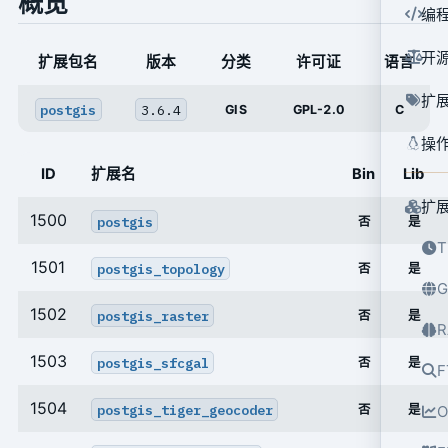
概览
编
开
扩展包名
版本
分类
许可证
语言
扩
postgis
3.6.4
GIS
GPL-2.0
C
操
ID
扩展名
Bin
Lib
扩
1500
postgis
否
是
T
1501
postgis_topology
否
是
G
1502
postgis_raster
否
是
R
1503
postgis_sfcgal
否
是
F
1504
postgis_tiger_geocoder
否
是
O