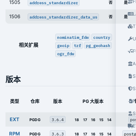
F
1505
address_standardizer
否
是
L
1506
address_standardizer_data_us
否
是
T
nominatim_fdw
country
U
相关扩展
geoip
tzf
pg_geohash
F
ogr_fdw
A
S
版本
S
类型
仓库
版本
PG 大版本
S
EXT
3.6.4
po
PGDG
18
17
16
15
14
E
RPM
3.6.3
post
PGDG
18
17
16
15
14