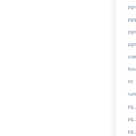
pgr
pgq
pg
pg
ula
fsm
hll
ru
pg_
pg_
pg_