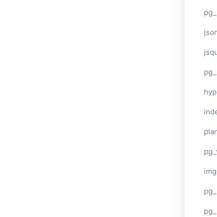
pg_
jso
jsq
pg_
hyp
ind
plan
pg_
img
pg_
pg_