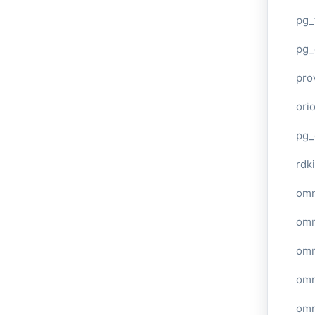
pg_
pg_
pro
ori
pg_
rdki
omn
omn
omn
omn
omn