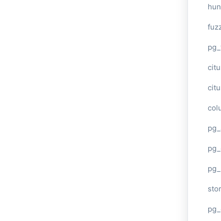
hun
fuz
pg_
cit
cit
col
pg_
pg_
pg
sto
pg_