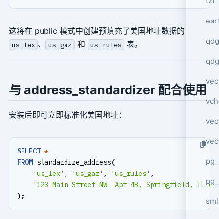
tzf
ear
这将在 public 模式中创建预填充了美国地址数据的
qdg
、
和
表。
us_lex
us_gaz
us_rules
qdg
vec
与 address_standardizer 配合使用
vch
安装后即可立即标准化美国地址：
vec
vec
SELECT
*
pg_
FROM
standardize_address
(
'us_lex'
,
'us_gaz'
,
'us_rules'
,
pg_
'123 Main Street NW, Apt 4B, Springfield, IL 62
);
sml