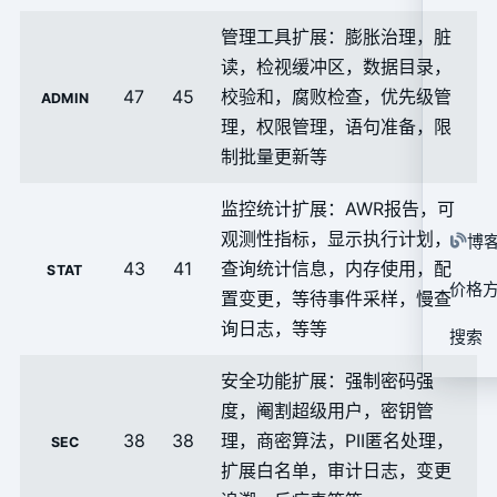
管理工具扩展：膨胀治理，脏
读，检视缓冲区，数据目录，
47
45
校验和，腐败检查，优先级管
ADMIN
理，权限管理，语句准备，限
制批量更新等
监控统计扩展：AWR报告，可
观测性指标，显示执行计划，
博
43
41
查询统计信息，内存使用，配
STAT
价格
置变更，等待事件采样，慢查
询日志，等等
P
搜索
O
安全功能扩展：强制密码强
度，阉割超级用户，密钥管
企
38
38
理，商密算法，PII匿名处理，
SEC
P
扩展白名单，审计日志，变更