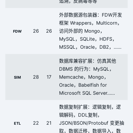
追溯，反病毒等等
专
外部数据源包装器：FDW开发
专
框架 Wrappers，Multicorn，
专
26
26
访问外部的 Mongo，
FDW
MySQL，SQLite，HDFS，
MSSQL，Oracle，DB2，……
P
数据库兼容扩展：仿真其他
P
DBMS 的行为：MySQL，
28
17
Memcache，Mongo，
天
SIM
Oracle，Babelfish for
P
Microsoft SQL Server……
P
数据复制扩展：逻辑复制，逻
P
辑解码，DDL复制，
22
21
JSON/BSON/Protobuf 变更抽
ETL
P
取，数据迁移，数据导入，数