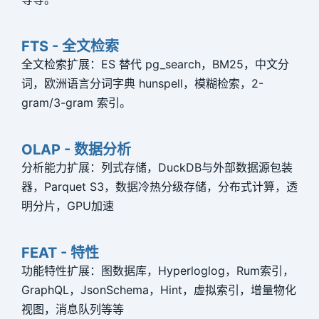
P
P
FTS - 全文检索
全文检索扩展：ES 替代 pg_search，BM25，中文分
P
词，欧洲语言分词字典 hunspell，模糊检索，2-
gram/3-gram 索引。
P
P
OLAP - 数据分析
P
分析能力扩展：列式存储，DuckDB与外部数据源包装
器，Parquet S3，数据冷热分级存储，分布式计算，透
P
明分片，GPU加速
P
P
FEAT - 特性
功能特性扩展：图数据库，Hyperloglog，Rum索引，
P
GraphQL，JsonSchema，Hint，虚拟索引，增量物化
P
视图，消息队列等等