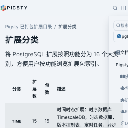
PIGSTY
搜
Pigsty 已打包扩展目录
扩展分类
pg
扩展分类
文
将 PostgreSQL 扩展按照功能分为 16 个大类
别，方便用户按功能浏览扩展包索引。
Pig
扩
包
分类
展
描述
数
数
时间时态扩展：时序数据库
TimescaleDB，时态数据库，
15
15
TIME
版本控制表，定时任务，异步