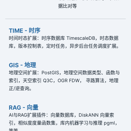
P
据比对等
P
P
TIME - 时序
时间时态扩展：时序数据库 TimescaleDB，时态数据
P
库，版本控制表，定时任务，异步后台任务调度扩展。
P
GIS - 地理
P
地理空间扩展：PostGIS，地理空间数据类型、函数与
P
索引，天空索引 Q3C，OGR FDW， 寻路算法，地理
正/逆查询。
P
P
RAG - 向量
P
AI与RAG扩展插件：向量数据库，DiskANN 向量索
引，相似度度量函数集，库内机器学习与推理 pgml，
P
等等。