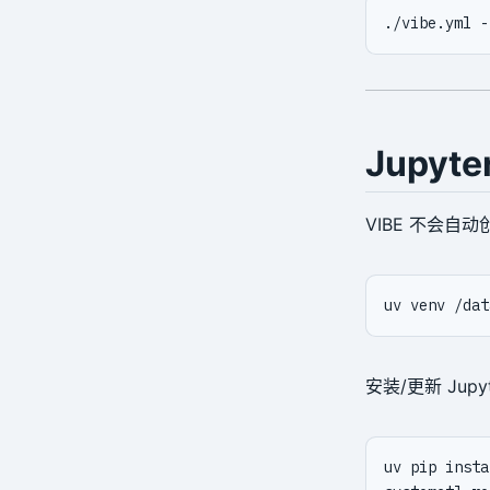
stanza-create
stanza-delete
stanza-upgrade
Jupyt
start
stop
VIBE 不会自动
verify
version
安装/更新 Jupy