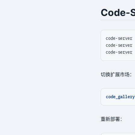
archive-get
Code-
archive-push
backup
check
expire
help
info
切换扩展市场：
repo-get
repo-ls
code_gallery
restore
server
重新部署：
server-ping