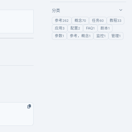
分类
参考
概念
任务
教程
262
70
60
33
应用
配置
FAQ
剧本
3
2
1
1
参数
参考，概念
监控
管理
1
1
1
1