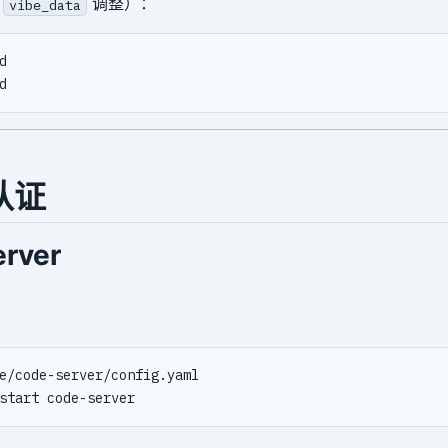
由
调整）：
vibe_data


认证
rver