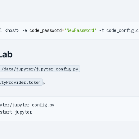
：
l <host> -e 
code_password
=
'NewPassword'
Lab
/data/jupyter/jupyter_config.py
。
ityProvider.token