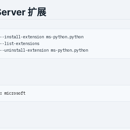
Server 扩展
:
microsoft