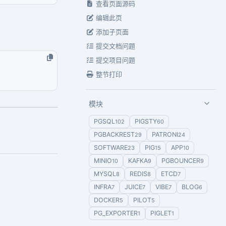
查看页面源码
编辑此页
添加子页面
提交文档问题
提交项目问题
整节打印
模块
PGSQL
PIGSTY
102
60
PGBACKREST
PATRONI
29
24
SOFTWARE
PIG
APP
23
15
10
MINIO
KAFKA
PGBOUNCER
10
9
9
MYSQL
REDIS
ETCD
8
8
7
INFRA
JUICE
VIBE
BLOG
7
7
7
6
DOCKER
PILOT
5
5
PG_EXPORTER
PIGLET
1
1