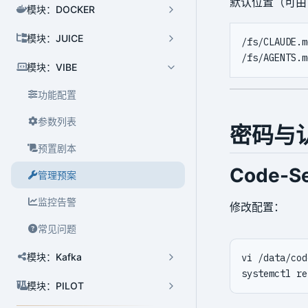
默认位置（可
模块：DOCKER
模块：JUICE
/fs/CLAUDE.md
集群管理
模块：VIBE
用户管理
功能配置
数据库管理
参数列表
高可用管理
密码与
预置剧本
HBA 管理
Code-Se
管理预案
连接池管理
监控告警
组件管理
修改配置：
常见问题
任务管理
模块：Kafka
版本升级
扩展管理
模块：PILOT