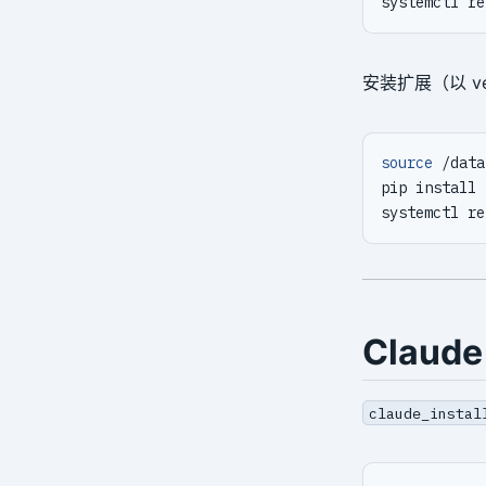
安装扩展（以 v
source
Claude
claude_instal