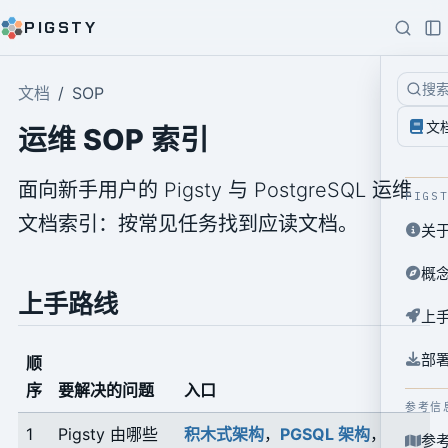
PIGSTY
搜
文档
SOP
文
运维 SOP 索引
面向新手用户的 Pigsty 与 PostgreSQL 运维
PIGS
文档索引：按常见任务找到应读文档。
关
概
上手路线
上
部
顺
序
要解决的问题
入口
参考信
1
Pigsty 由哪些
积木式架构
，
PGSQL 架构
，
参