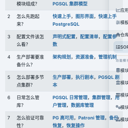
模块组成？
PGSQL 集群模型
应
2
怎么先跑起
快速上手
，
图形界面
，
快速上手
模
来？
PostgreSQL
仓
3
配置文件该怎
声明式配置
，
配置清单
，
配置参
么看？
数
SO
4
生产部署要准
架构规划
，
资源准备
，
管理机制
功能模
备什么？
模块
5
怎么部署多节
生产部署
，
执行剧本
，
PGSQL 剧
模块
点集群？
本
模块
6
日常怎么管
PGSQL 日常管理
，
集群管理
，
用
库？
户管理
，
数据库管理
模块
7
怎么验证可靠
PG 高可用
，
Patroni 管理
，
备份
模块
性？
恢复
，
恢复操作