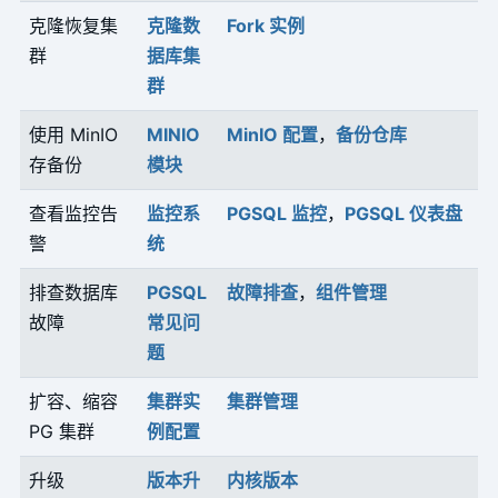
克隆恢复集
克隆数
Fork 实例
群
据库集
群
使用 MinIO
MINIO
MinIO 配置
，
备份仓库
存备份
模块
查看监控告
监控系
PGSQL 监控
，
PGSQL 仪表盘
警
统
排查数据库
PGSQL
故障排查
，
组件管理
故障
常见问
题
扩容、缩容
集群实
集群管理
PG 集群
例配置
升级
版本升
内核版本