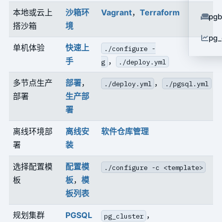
本地或云上
沙箱环
Vagrant
，
Terraform
pg
搭沙箱
境
pg_
单机体验
快速上
./configure -
手
，
g
./deploy.yml
多节点生产
部署
，
，
./deploy.yml
./pgsql.yml
部署
生产部
署
离线环境部
离线安
软件仓库管理
署
装
选择配置模
配置模
./configure -c <template>
板
板
，
模
板列表
规划集群
PGSQL
，
pg_cluster