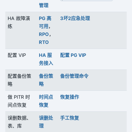
管理
HA 故障演
PG 高
3坏2应急处理
练
可用
，
RPO
，
RTO
配置 VIP
HA 服
配置 PG VIP
务接入
配置备份策
备份策
备份管理命令
略
略
做 PITR 时
时间点
恢复操作
间点恢复
恢复
误删数据、
误删处
手工恢复
表、库
理