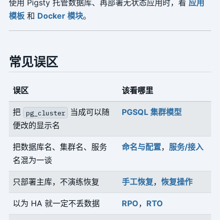
使用 Pigsty 托管数据库、再部署无状态应用时，看
应用
模板
和
Docker 模块
。
常见误区
误区
该看哪里
把
当成可以随
PGSQL 集群模型
pg_cluster
便改的显示名
把数据库名、集群名、服务
命名与配置
，
服务/接入
名混为一谈
只部署主库，不演练恢复
手工恢复
，
恢复操作
以为 HA 就一定不丢数据
RPO
，
RTO