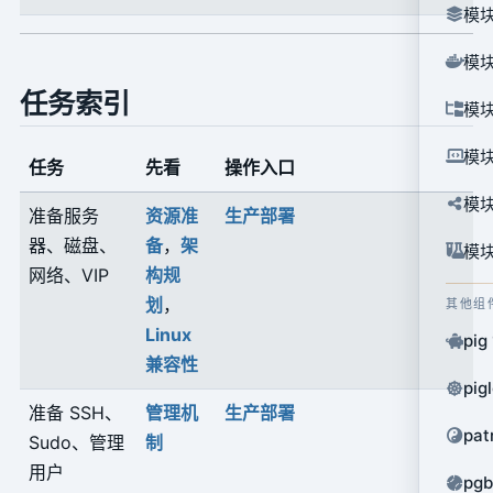
模块
模块
任务索引
模块
模块
任务
先看
操作入口
模块
准备服务
资源准
生产部署
器、磁盘、
备
，
架
模块
网络、VIP
构规
划
，
其他组
Linux
pig
兼容性
pig
准备 SSH、
管理机
生产部署
pat
Sudo、管理
制
用户
pg