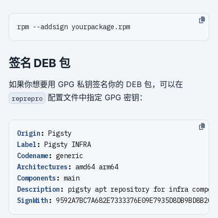
签名 DEB 包
如果你想要用 GPG 私钥签名你的 DEB 包，可以在
配置文件中指定 GPG 密钥：
reprepro
Origin
:
Pigsty
Label
:
Pigsty INFRA
Codename
:
generic
Architectures
:
amd64 arm64
Components
:
main
Description
:
pigsty apt repository for infra compon
SignWith
:
9592A7BC7A682E7333376E09E7935D8DB9BD8B20