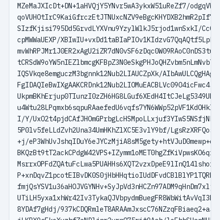
MZeMaJXIcDt+DN+1aHVQjY5YNvr5wA3ykxW51uReZf7/odgqVW3+
qoVUHOtIrC9KaiGfrczEtJTNUxcNZV9eBgcKHYDXB2hmR2pIf7Wv
SIzfKjisi795Dd5GrvdLYXVnu9YzylWlkJ5rjod1wnSxkI/CcCJa
cpMWWaUEXP/XBIwIU+vxDd1taBIaPIOv1KIdzvG7QqAQtf5Lphi5
mvWhRPJMr1J0ER2xAgU2iZR7dN0vSF6zDqc0W09RAoC0nDS3tupD
tCRSdW9oYW5nIEZlbmcgKFBpZ3N0eSkgPHJoQHZvbm5nLmNvbT6J
IQSVkqe8emguczM3bgnnk12Nub2LIAUCZpXk/AIbAwULCQgHAgIi
FgIDAQIeBwIXgAAKCRDnk12Nub2LIOMuEACBLVc09O4icFwc45R3
UkpmBKhErjup0TIunzI0zZH6HG8LGuf6XEdH4ItCJeLg5349UE00
u4Wtu28LPqmxb6sqpuRAaefedU6vqfs7YN6WWp52pVF1KdOHkIOc
I/Y/UxO2t4pjdCAfJHOmGPrbgLcHSMpoLLxjuf3YIwS5NSfjNDd0
5P0lv5feLLdZvh2Una34UmHKhZlXC5E3vlY9bf/LgsRzXRFQosD0
+j/eP3WhUvJshqIDuY6eJYCzMjiA8sM5gety+htVJuD0mewp+qAh
BKQzBt9tT2ackCPdgW42VPS+IZymm1oMET0hgZfKiVpwsKO6qxeW
MsrrxOPFdZQAtuFcLwa5PUAHHs6XQT2vzxDpeE9lInQ14lshofU5
P+xnDqvZ1pcotEIBvDK0S0jHbHHqtioIUdDFvdCBlBlYP1TQRNPl
fmjQsYSV1u36aHOJVGYNHv+SyJpVd3nHCZn97ADM9qHnDm7xljyH
UTiLH5yxa1xhWr42Iv3TykaQJVbpydmBuegFR8WbWitAvVqI3HvR
8YDAf7gHdj/937kCDQRmleT8ARAAmJxscC76NZzqFBiaeq2+aJxO