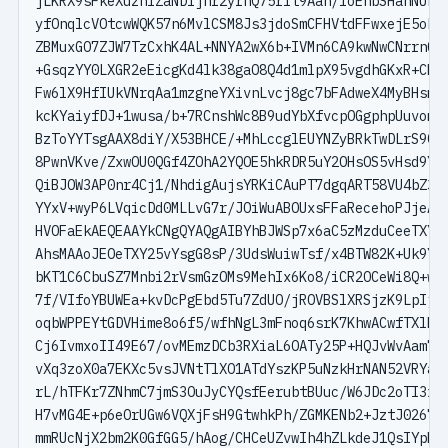
jLKRX9sFkeXuzhfZaNDljnr2yrnQ75rit9Aah/loEhbSHanNUDCN
yfOnqlcVOtcwWQK57n6MvlCSM8Js3jdoSmCFHVtdFFwxejE5ok0d
ZBMuxGO7ZJW7TzCxhK4AL+NNYA2wX6b+IVMn6CA9kwNwCNrrnGHR
+GsqzYY0LXGR2eEicgKd4lk38gaO8Q4d1mlpX95vgdhGKxR+CM26
Fw6lX9HfIUkVNrqAa1mzgneYXivnLvcj8gc7bFAdweX4MyBHsmiP
kcKYaiyfDJ+1wusa/b+7RCnshWc8B9udYbXfvcpOGgphpUuvomKT
BzToYYTsgAAX8diY/X53BHCE/+MhLccglEUYNZyBRkTwDLrS9QgN
8PwnVKve/ZxwOU0QGf4ZOhA2YQOE5hkRDR5uY2OHsOS5vHsd9Y6k
QiBJOW3AP0nr4Cj1/NhdigAujsYRKiCAuPT7dgqART58VU4bZ3Pg
YYxV+wyP6LVqicDd0MLLvG7r/JOiWuABOUxsFFaRecehoPJjeAEQ
HVOFaEkAEQEAAYkCNgQYAQgAIBYhBJWSp7x6aC5zMzduCeeTXY25
AhsMAAoJEOeTXY25vYsgG8sP/3UdsWuiwTsf/x4BTW82K+Uk9YwZ
bKT1C6CbuSZ7Mnbi2rVsmGzOMs9MehIx6Ko8/iCR2OCeWi8Q+wM+
7f/VIfoYBUWEa+kvDcPgEbd5Tu7ZdUO/jROVBSlXRSjzK9LpIj7G
oqbWPPEYtGDVHime8o6f5/wfhNgL3mFnoq6srK7KhwACwfTXlNqA
Cj6IvmxoII49E67/ovMEmzDCb3RXiaL6OATy25P+HQJvWvAam7Qq
vXq3zoX0a7EKXc5vsJVNtTlXO1ATdYszKP5uNzkHrNAN52VRYaow
rL/hTFKr7ZNhmC7jmS3OuJyCYQsfEerubtBUuc/W6JDc2oTI3xOG
H7vMG4E+p6eOrUGw6VQXjFsH9GtwhkPh/ZGMKENb2+JztJ02674C
mmRUcNjX2bm2K0GfGG5/hAog/CHCeUZvwIh4hZLkdeJ1QsIYpN8x