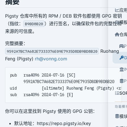
摘要
应
Pigsty 仓库中所有的 RPM / DEB 软件包都使用 GPG 密钥
模
（指纹：
）进行签名，以确保软件包的完整性和
B9BD8B20
来源的可信度。
仓
完整摘要：
Ruohang
9592A7BC7A682E7333376E09E7935D8DB9BD8B20
Feng (Pigsty)
rh@vonng.com
I
pub   rsa4096 2024-07-16 [SC]

P
      9592A7BC7A682E7333376E09E7935D8DB9BD8B20

uid           [ultimate] Ruohang Feng (Pigsty) <rh@v
SO
功能模
你可以在这里找到 Pigsty 使用的 GPG 公钥：
模块
默认地址：https://repo.pigsty.io/key