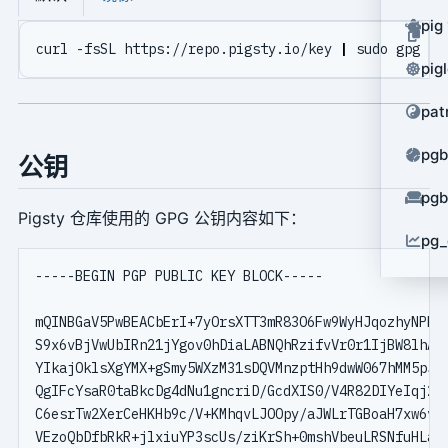
pig
curl -fsSL https://repo.pigsty.io/key 
|
pig
pat
pg
公钥
pg
Pigsty 仓库使用的 GPG 公钥内容如下：
pg_
-----BEGIN PGP PUBLIC KEY BLOCK-----

mQINBGaV5PwBEACbErI+7yOrsXTT3mR83O6Fw9WyHJqozhyNPF3d
S9x6vBjVwUbIRn21jYgov0hDiaLABNQhRzifvVr0r1IjBW8lhA8z
YIkajOklsXgYMX+gSmy5WXzM31sDQVMnzptHh9dwW067hMM5pJKD
QgIFcYsaR0taBkcDg4dNu1gncriD/GcdXIS0/V4R82DIYeIqj2S0
C6esrTw2XerCeHKHb9c/V+KMhqvLJOOpy/aJWLrTGBoaH7xw6v0q
VEzoQbDfbRkR+jlxiuYP3scUs/ziKrSh+0mshVbeuLRSNfuHLa7C