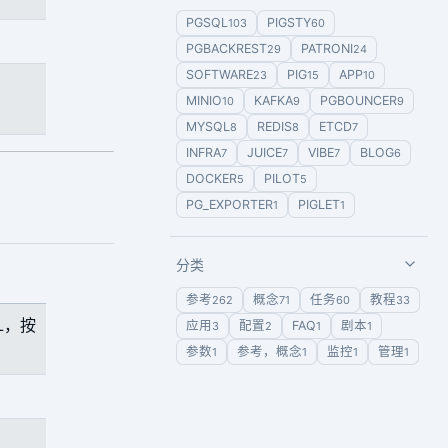
PGSQL
PIGSTY
103
60
PGBACKREST
PATRONI
29
24
SOFTWARE
PIG
APP
23
15
10
MINIO
KAFKA
PGBOUNCER
10
9
9
MYSQL
REDIS
ETCD
8
8
7
INFRA
JUICE
VIBE
BLOG
7
7
7
6
DOCKER
PILOT
5
5
PG_EXPORTER
PIGLET
1
1
分类
参考
概念
任务
教程
262
71
60
33
QL，按
应用
配置
FAQ
剧本
3
2
1
1
参数
参考，概念
监控
管理
1
1
1
1