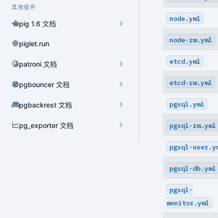
HBA 管理
其他组件
node.yml
连接池管理
pig 1.6 文档
node-rm.yml
组件管理
piglet.run
任务管理
etcd.yml
patroni 文档
版本升级
etcd-rm.yml
pgbouncer 文档
扩展管理
pgsql.yml
pgbackrest 文档
pgsql-rm.yml
pg_exporter 文档
动态配置
pgsql-user.y
YAML 配置文件
pgsql-db.yml
环境变量
pgsql-
annotate
monitor.yml