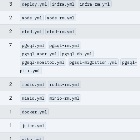
3
deploy.yml
infra.yml
infra-rm.yml
2
node.yml
node-rm.yml
2
etcd.yml
etcd-rm.yml
7
pgsql.yml
pgsql-rm.yml
pgsql-user.yml
pgsql-db.yml
pgsql-monitor.yml
pgsql-migration.yml
pgsql-
pitr.yml
2
redis.yml
redis-rm.yml
2
minio.yml
minio-rm.yml
1
docker.yml
1
juice.yml
1
vibe.yml