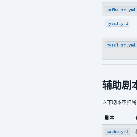
stanza-create
kafka-rm.yml
stanza-delete
mysql.yml
stanza-upgrade
start
mysql-rm.yml
stop
verify
version
辅助剧
以下剧本不归属
剧本
cache.yml