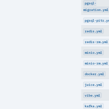
archive-get
pgsql-
migration.yml
archive-push
backup
pgsql-pitr.y
check
redis.yml
expire
redis-rm.yml
help
minio.yml
info
minio-rm.yml
repo-get
docker.yml
repo-ls
juice.yml
restore
vibe.yml
server
server-ping
kafka.yml