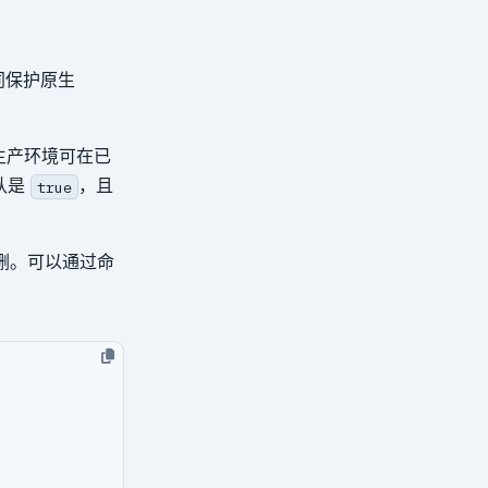
同保护原生
生产环境可在已
认是
，且
true
删。可以通过命