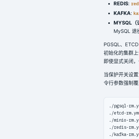
REDIS
:
red
KAFKA
:
ka
MYSQL（
MySQL 
PGSQL、ETC
初始化的集群
即使显式关闭，
当保护开关设
令行参数强制覆
./pgsql-rm.y
./etcd-rm.ym
./minio-rm.y
./redis-rm.y
./kafka-rm.y