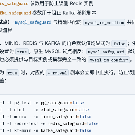
参数用于防止误删 Redis 实例
is_safeguard
参数用于阻止 Kafka 移除剧本
fka_safeguard
试点）
:
与精确匹配的
共
mysql_safeguard
mysql_rm_confirm
退役流程
D、MINIO、REDIS 与 KAFKA 的角色默认值均显式为
；
false
上设置为
。原生 MySQL 试点相反：
默
true
mysql_safeguard
也必须提供与目标实例或集群完全一致的
。
mysql_rm_confirm
置为
时，对应的
剧本会立即中止执行，防止误
true
*-rm.yml
盖：
ml -l pg-test -e 
pg_safeguard
=
false
l  -l etcd    -e 
etcd_safeguard
=
false
ml -l minio   -e 
minio_safeguard
=
false
ml -l redis-test -e 
redis_safeguard
=
false
ml -l kf-main -e 
kafka_safeguard
=
false