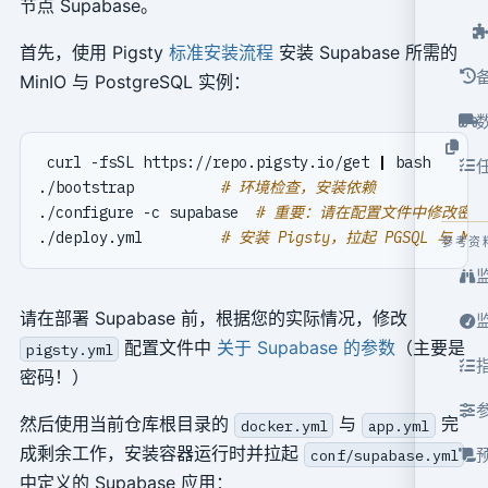
节点 Supabase。
首先，使用 Pigsty
标准安装流程
安装 Supabase 所需的
MinIO 与 PostgreSQL 实例：
 curl -fsSL https://repo.pigsty.io/get 
|
./bootstrap          
# 环境检查，安装依赖
./configure -c supabase  
# 重要：请在配置文件中修改密
./deploy.yml         
# 安装 Pigsty，拉起 PGSQL 与 MI
参考资
请在部署 Supabase 前，根据您的实际情况，修改
配置文件中
关于 Supabase 的参数
（主要是
pigsty.yml
密码！）
然后使用当前仓库根目录的
与
完
docker.yml
app.yml
成剩余工作，安装容器运行时并拉起
conf/supabase.yml
中定义的 Supabase 应用：