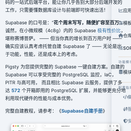
码的一站式后端平台，能让你几乎告别大部分后端开发的
工作，只需要懂数据库设计与前端即可快速出活！
应
Supabase 的口号是：“
花个周末写写，随便扩容至百万
”。
模
诚然，在小微规模（4c8g）内的 Supabase
极有性价比
，
仓
堪称赛博菩萨。 —— 但当你真的增长到百万用户时 ——
确实应该认真考虑托管自建 Supabase 了 —— 无论是出
SO
于功能，性能，还是成本上的考虑。
功能模
Pigsty 为您提供完整的 Supabase 一键自建方案。自建的
模块
Supabase 可以享受完整的 PostgreSQL 监控，IaC，
PITR 与高可用， 而且相比 Supabase 云服务，提供了多
配置指
达
572
个开箱即用的 PostgreSQL 扩展，并能够更充分地
利用现代硬件的性能与成本优势。
完整自建教程，请参考：《
Supabase自建手册
》