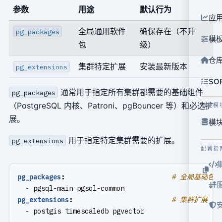
参数
用途
默认行为
应
全局通用软件
确保存在（不升
pg_packages
模
包
级）
仓
集群特定扩展
安装最新版本
pg_extensions
SO
通常用于指定所有集群都需要的基础组件
pg_packages
（PostgreSQL 内核、Patroni、pgBouncer 等）和必选扩
功能模
展。
模块
用于指定特定集群需要的扩展。
pg_extensions
配置指
pg_packages
:
# 全局基础包
- 
pgsql-main pgsql-common
pg_extensions
:
# 集群扩展
- 
postgis timescaledb pgvector