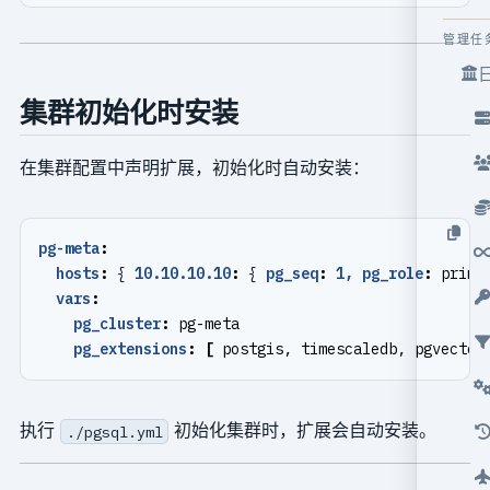
管理任
集群初始化时安装
在集群配置中声明扩展，初始化时自动安装：
pg-meta
:
hosts
:
{
10.10.10.10
:
{
pg_seq
:
1, pg_role
:
prima
vars
:
pg_cluster
:
pg-meta
pg_extensions
:
[
postgis, timescaledb, pgvector
执行
初始化集群时，扩展会自动安装。
./pgsql.yml