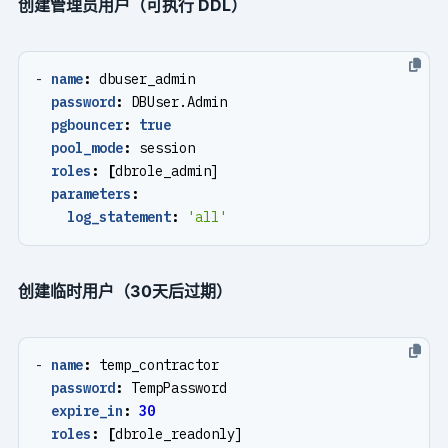
创建管理员用户（可执行 DDL）
- 
name
:
dbuser_admin
password
:
DBUser.Admin
pgbouncer
:
true
pool_mode
:
session
roles
:
[
dbrole_admin]
parameters
:
log_statement
:
'all'
创建临时用户（30天后过期）
- 
name
:
temp_contractor
password
:
TempPassword
expire_in
:
30
roles
:
[
dbrole_readonly]