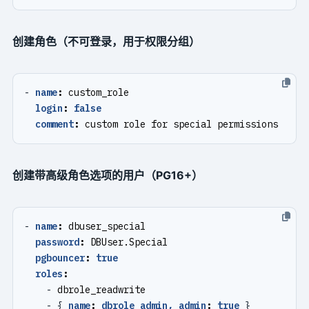
创建角色（不可登录，用于权限分组）
- 
name
:
custom_role
login
:
false
comment
:
custom role for special permissions
创建带高级角色选项的用户（PG16+）
- 
name
:
dbuser_special
password
:
DBUser.Special
pgbouncer
:
true
roles
:
- 
dbrole_readwrite
- {
name
:
dbrole_admin, admin
:
true
}