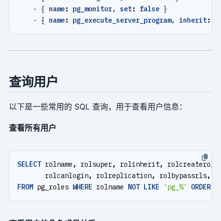
- {
name
:
pg_monitor, set
:
false
}
- {
name
:
pg_execute_server_program, inherit
:
f
查询用户
以下是一些常用的 SQL 查询，用于查看用户信息：
查看所有用户
SELECT
rolname
,
rolsuper
,
rolinherit
,
rolcreaterole
rolcanlogin
,
rolreplication
,
rolbypassrls
,
r
FROM
pg_roles
WHERE
rolname
NOT
LIKE
'pg_%'
ORDER
B