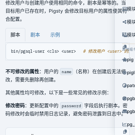
修改用户与创建用户使用相同的命令，剧本是幂等的。当
模块
目标用户已存在时，Pigsty 会修改目标用户的属性使其符
合配置。
模块
脚本
剧本
示例
模块
其他组
bin/pgsql-user <cls> <user>   
# 修改用户 <user> 的属
pig
不可修改的属性
：用户的
（名称）在创建后无法修
name
pig
改，需要先删除再创建。
pat
其他属性均可修改，以下是一些常见的修改示例：
pg
修改密码
：更新配置中的
字段后执行剧本。密
password
pg
码修改时会临时禁用日志记录，避免密码泄露到日志中。
pg_