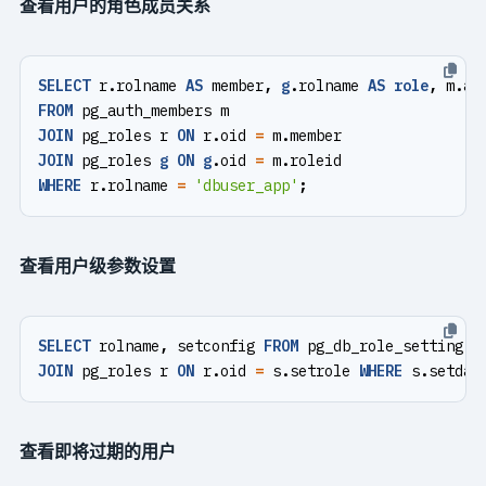
查看用户的角色成员关系
SELECT
r
.
rolname
AS
member
,
g
.
rolname
AS
role
,
m
.
ad
FROM
pg_auth_members
m
JOIN
pg_roles
r
ON
r
.
oid
=
m
.
member
JOIN
pg_roles
g
ON
g
.
oid
=
m
.
roleid
WHERE
r
.
rolname
=
'dbuser_app'
;
查看用户级参数设置
SELECT
rolname
,
setconfig
FROM
pg_db_role_setting
s
JOIN
pg_roles
r
ON
r
.
oid
=
s
.
setrole
WHERE
s
.
setdat
查看即将过期的用户