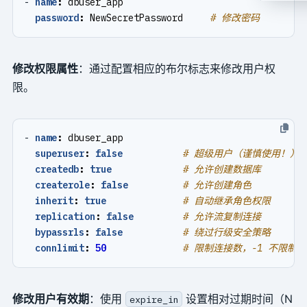
- 
name
:
dbuser_app
password
:
NewSecretPassword    
# 修改密码
修改权限属性
：通过配置相应的布尔标志来修改用户权
限。
- 
name
:
dbuser_app
superuser
:
false
# 超级用户（谨慎使用！）
createdb
:
true
# 允许创建数据库
createrole
:
false
# 允许创建角色
inherit
:
true
# 自动继承角色权限
replication
:
false
# 允许流复制连接
bypassrls
:
false
# 绕过行级安全策略
connlimit
:
50
# 限制连接数，-1 不限制
修改用户有效期
：使用
设置相对过期时间（N
expire_in