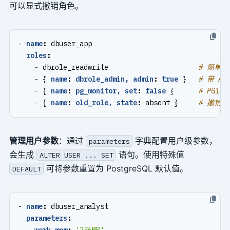
可以显式撤销角色。
- 
name
:
dbuser_app
roles
:
- 
dbrole_readwrite                     
# 简单
- {
name
:
dbrole_admin, admin
:
true
}
# 带 A
- {
name
:
pg_monitor, set
:
false
}
# PG16
- {
name
:
old_role, state
:
absent }    
# 撤销
管理用户参数
：通过
字典配置用户级参数，
parameters
会生成
语句。使用特殊值
ALTER USER ... SET
可将参数重置为 PostgreSQL 默认值。
DEFAULT
- 
name
:
dbuser_analyst
parameters
:
work_mem
:
'256MB'