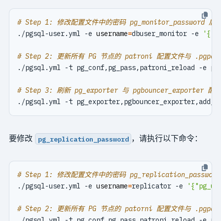
# Step 1: 修改配置文件中的密码 pg_monitor_passwo
./pgsql-user.yml -e 
username
=
dbuser_monitor -e 
'{"p
# Step 2: 更新所有 PG 节点的 patroni 配置文件与 .pgpa
./pgsql.yml -t pg_conf,pg_pass,patroni_reload -e 
pg
# Step 3: 刷新 pg_exporter 与 pgbouncer_exp
要修改
，请执行以下命令：
pg_replication_password
# Step 1: 修改配置文件中的密码 pg_replication_pa
./pgsql-user.yml -e 
username
=
replicator -e 
'{"pg_us
# Step 2: 更新所有 PG 节点的 patorni 配置文件与 .pgpa
./pgsql.yml -t pg_conf,pg_pass,patroni_reload -e 
pg