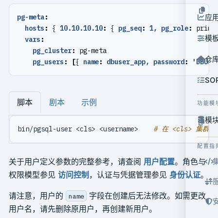
pg-meta
:
应
hosts
:
{
10.10.10.10
:
{
pg_seq
:
1, pg_role
:
prima
模
vars
:
pg_cluster
:
pg-meta
仓
pg_users
:
[
{
name
:
dbuser_app, password
:
'DBUse
SO
脚本
剧本
示例
功能模
模块
bin/pgsql-user <cls> <username>    
# 在 <cls> 集群上
配置指
关于用户定义参数的完整参考，请查阅
用户配置
。角色与
权限模型参见
访问控制
，认证与凭据管理参见
身份认证
。
请注意，用户的
字段在创建后无法修改。如需更改
name
用户名，请先删除原用户，再创建新用户。