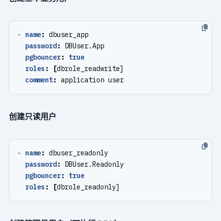
- 
name
:
dbuser_app
password
:
DBUser.App
pgbouncer
:
true
roles
:
[
dbrole_readwrite]
comment
:
application user
创建只读用户
- 
name
:
dbuser_readonly
password
:
DBUser.Readonly
pgbouncer
:
true
roles
:
[
dbrole_readonly]