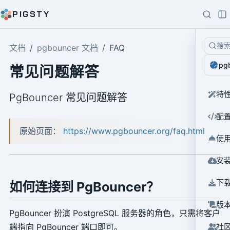
PIGSTY
搜
文档
pgbouncer 文档
FAQ
pg
常见问题解答
特
PgBouncer 常见问题解答
配
原始页面：
https://www.pgbouncer.org/faq.html
使
安
下
如何连接到 PgBouncer？
版
PgBouncer 扮演 PostgreSQL 服务器的角色，只需将客户
端指向 PgBouncer 端口即可。
社