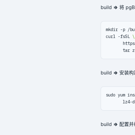
build
⇒
将 pgB
curl -fsSL 
       https
build
⇒
安装构
sudo yum ins
build
⇒
配置并编译