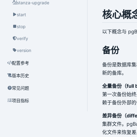
stanza-upgrade
核心概
start
stop
以下概念与 pgB
verify
备份
version
配置参考
备份是数据库集
新的备库。
版本历史
全量备份（full 
常见问题
第一次备份始终
项目指标
赖于备份外部的
差异备份（differ
集群文件。pg
化文件来恢复差