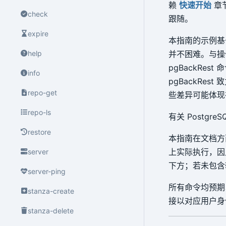
赖
快速开始
章节
check
跟随。
expire
本指南的示例基于 R
并不困难。与操作
help
pgBackRe
info
pgBackRe
repo-get
些差异可能体现在
repo-ls
有关 Postgre
restore
本指南在文档方
上实际执行，因
server
下方；若未包含
server-ping
所有命令均预
stanza-create
接以对应用户
stanza-delete