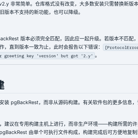
级到 v2.y 非常简单。仓库格式没有改变，大多数安装只需替换新
旧版本不支持的新功能，也可以降级。
BackRest 版本必须完全匹配，因此应一起升级。若版本不匹配，
作，直到版本一致为止，此时会报告以下错误：
[ProtocolErro
。
r greeting key 'version' but got '2.y'
建
装 pgBackRest，而非从源码构建。有关软件包的更多信息
，建议在专用构建主机上进行，而非生产环境——构建所需的许
gBackRest 由单个可执行文件构成，构建完成后可方便地复