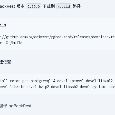
ackRest 版本
下载到
路径
2.59.0
/build
://github.com/pgbackrest/pgbackrest/releases/download/re
建依赖
tall meson gcc postgresql14-devel openssl-devel libxml2-
 pgBackRest