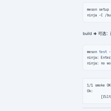
build
⇒
可选：运
meson 
test
ninja: Enter
ninja: no wo
1/1 smoke OK
Ok:         