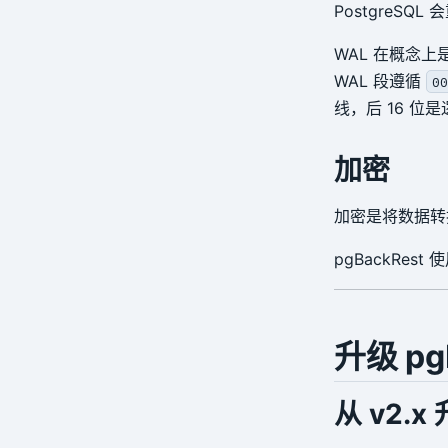
PostgreSQ
WAL 在概念上
WAL 段遵循
00
线，后 16 位
加密
加密是将数据转
pgBackRe
升级 pg
从 v2.x