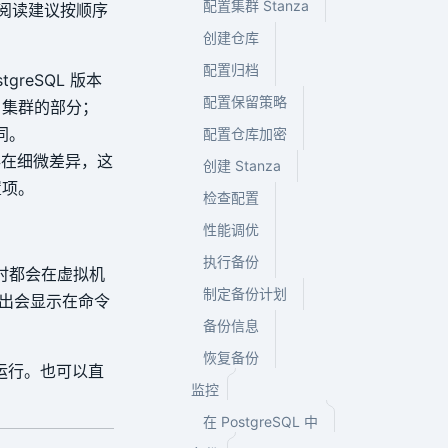
配置集群 Stanza
次阅读建议按顺序
创建仓库
配置归档
tgreSQL 版本
配置保留策略
 集群的部分；
同。
配置仓库加密
间存在细微差异，这
创建 Stanza
置项。
检查配置
性能调优
执行备份
时都会在虚拟机
制定备份计划
出会显示在命令
备份信息
恢复备份
份运行。也可以直
监控
在 PostgreSQL 中