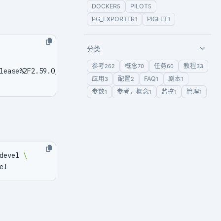
DOCKER
PILOT
5
5
PG_EXPORTER
PIGLET
1
1
分类
参考
概念
任务
教程
262
70
60
33
lease%2F2.59.0/pgbackrest-2.59.0.tar.gz 
|
应用
配置
FAQ
剧本
3
2
1
1
参数
参考，概念
监控
管理
1
1
1
1
devel 