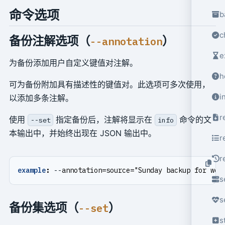
命令选项
b
c
备份注解选项（
）
--annotation
e
为备份添加用户自定义键值对注解。
h
可为备份附加具有描述性的键值对。此选项可多次使用，
i
以添加多条注解。
r
使用
指定备份后，注解将显示在
命令的文
--set
info
本输出中，并始终出现在 JSON 输出中。
r
r
example
:
--
annotation=source="Sunday backup for web
s
s
备份集选项（
）
--set
s