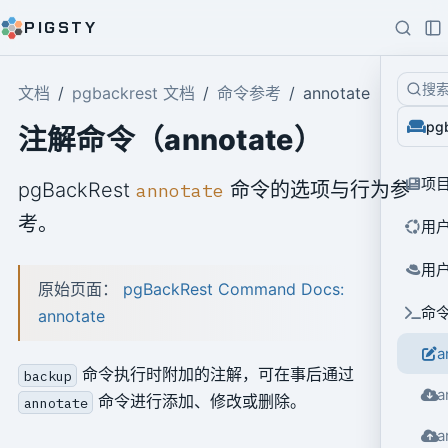
PIGSTY
搜
文档
pgbackrest 文档
命令参考
annotate
pg
注解命令（annotate）
项
pgBackRest
命令的选项与行为参
annotate
考。
用户
用
原始页面：
pgBackRest Command Docs:
命
annotate
a
命令执行时附加的注解，可在事后通过
backup
a
命令进行添加、修改或删除。
annotate
a