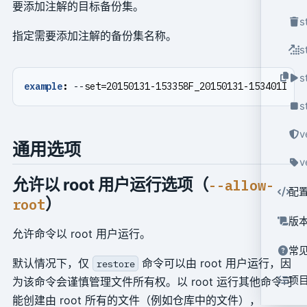
要添加注解的目标备份集。
s
指定需要添加注解的备份集名称。
s
s
example
:
--
set=20150131-153358F_20150131-153401I
s
v
通用选项
v
允许以 root 用户运行选项（
--allow-
配
）
root
版
允许命令以 root 用户运行。
常
默认情况下，仅
命令可以由 root 用户运行，因
restore
项
为该命令会谨慎管理文件所有权。以 root 运行其他命令可
能创建由 root 所有的文件（例如仓库中的文件），