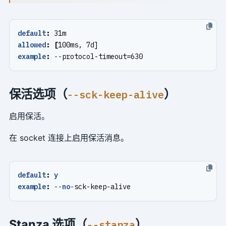
default
:
31m
allowed
:
[
100ms, 7d]
example
:
--
protocol-timeout=630
保活选项（
）
--sck-keep-alive
启用保活。
在 socket 连接上启用保活消息。
default
:
y
example
:
--
no
-
sck-keep-alive
Stanza 选项（
）
--stanza