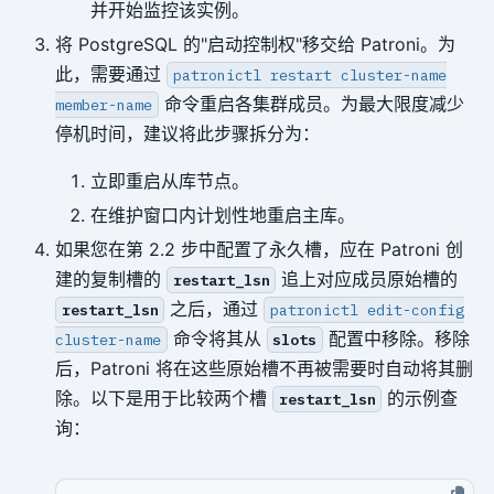
并开始监控该实例。
将 PostgreSQL 的"启动控制权"移交给 Patroni。为
此，需要通过
patronictl restart cluster-name
命令重启各集群成员。为最大限度减少
member-name
停机时间，建议将此步骤拆分为：
立即重启从库节点。
在维护窗口内计划性地重启主库。
如果您在第 2.2 步中配置了永久槽，应在 Patroni 创
建的复制槽的
追上对应成员原始槽的
restart_lsn
之后，通过
restart_lsn
patronictl edit-config
命令将其从
配置中移除。移除
cluster-name
slots
后，Patroni 将在这些原始槽不再被需要时自动将其删
除。以下是用于比较两个槽
的示例查
restart_lsn
询：