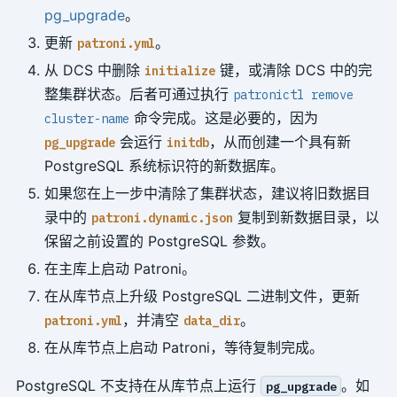
pg_upgrade
。
更新
。
patroni.yml
从 DCS 中删除
键，或清除 DCS 中的完
initialize
整集群状态。后者可通过执行
patronictl remove
命令完成。这是必要的，因为
cluster-name
会运行
，从而创建一个具有新
pg_upgrade
initdb
PostgreSQL 系统标识符的新数据库。
如果您在上一步中清除了集群状态，建议将旧数据目
录中的
复制到新数据目录，以
patroni.dynamic.json
保留之前设置的 PostgreSQL 参数。
在主库上启动 Patroni。
在从库节点上升级 PostgreSQL 二进制文件，更新
，并清空
。
patroni.yml
data_dir
在从库节点上启动 Patroni，等待复制完成。
PostgreSQL 不支持在从库节点上运行
。如
pg_upgrade