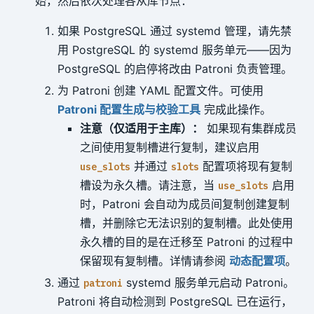
始，然后依次处理各从库节点：
如果 PostgreSQL 通过 systemd 管理，请先禁
用 PostgreSQL 的 systemd 服务单元——因为
PostgreSQL 的启停将改由 Patroni 负责管理。
为 Patroni 创建 YAML 配置文件。可使用
Patroni 配置生成与校验工具
完成此操作。
注意（仅适用于主库）：
如果现有集群成员
之间使用复制槽进行复制，建议启用
并通过
配置项将现有复制
use_slots
slots
槽设为永久槽。请注意，当
启用
use_slots
时，Patroni 会自动为成员间复制创建复制
槽，并删除它无法识别的复制槽。此处使用
永久槽的目的是在迁移至 Patroni 的过程中
保留现有复制槽。详情请参阅
动态配置项
。
通过
systemd 服务单元启动 Patroni。
patroni
Patroni 将自动检测到 PostgreSQL 已在运行，