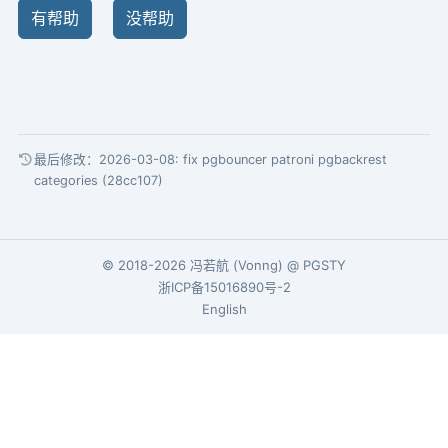
有帮助
没帮助
最后修改：2026-03-08:
fix pgbouncer patroni pgbackrest
categories (28cc107)
© 2018-2026
冯若航
(
Vonng
) @
PGSTY
浙ICP备15016890号-2
English