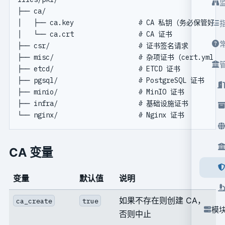
├── ca/

│   ├── ca.key                # CA 私钥（务必保管好！）
│   └── ca.crt                # CA 证书

├── csr/                      # 证书签名请求

├── misc/                     # 杂项证书（cert.yml 
├── etcd/                     # ETCD 证书

├── pgsql/                    # PostgreSQL 证书

├── minio/                    # MinIO 证书

├── infra/                    # 基础设施证书

CA 变量
变量
默认值
说明
如果不存在则创建 CA，
ca_create
true
模块
否则中止