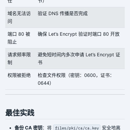
任
节）
域名无法访
验证 DNS 传播是否完成
问
端口 80 被
确保 Let’s Encrypt 验证时端口 80 开放
阻止
请求频率限
避免短时间内多次申请 Let’s Encrypt 证
制
书
权限被拒绝
检查文件权限（密钥：0600，证书：
0644）
最佳实践
备份 CA 密钥
：将
安全地离
files/pki/ca/ca.key