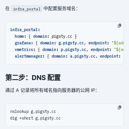
在
中配置服务域名：
infra_portal
infra_portal
:
home
:
{
domain
:
pigsty.cc }
grafana
:
{
domain
:
g.pigsty.cc, endpoint
:
"${admi
vmetrics
:
{
domain
:
p.pigsty.cc, endpoint
:
"${adm
alertmanager
:
{
domain
:
a.pigsty.cc, endpoint
:
"$
第二步：DNS 配置
通过 A 记录将所有域名指向服务器的公网 IP：