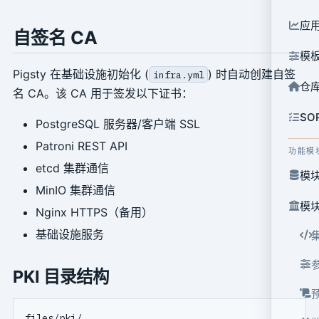
应
自签名 CA
模
Pigsty 在基础设施初始化 (
) 时自动创建自签
infra.yml
仓
名 CA。该 CA 用于签发以下证书：
SO
PostgreSQL 服务器/客户端 SSL
Patroni REST API
功能模
etcd 集群通信
模块
MinIO 集群通信
模块
Nginx HTTPS（备用）
基础设施服务
PKI 目录结构
files/pki/
