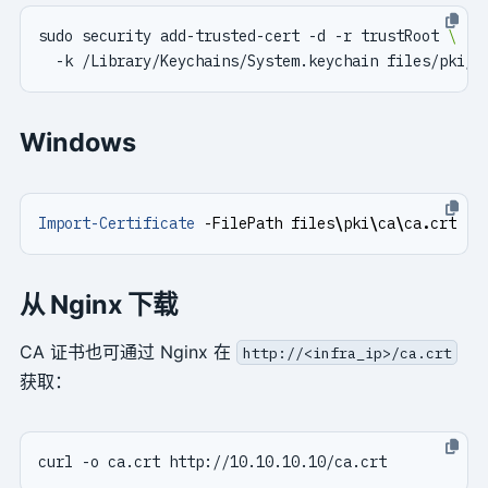
sudo security add-trusted-cert -d -r trustRoot 
Windows
Import-Certificate
-FilePath
files
\
pki
\
ca
\
ca
.
crt
-C
从 Nginx 下载
CA 证书也可通过 Nginx 在
http://<infra_ip>/ca.crt
获取：