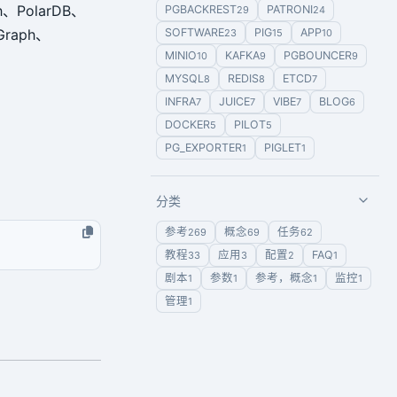
h、PolarDB、
PGBACKREST
PATRONI
29
24
Graph、
SOFTWARE
PIG
APP
23
15
10
MINIO
KAFKA
PGBOUNCER
10
9
9
MYSQL
REDIS
ETCD
8
8
7
INFRA
JUICE
VIBE
BLOG
7
7
7
6
DOCKER
PILOT
5
5
PG_EXPORTER
PIGLET
1
1
分类
参考
概念
任务
269
69
62
教程
应用
配置
FAQ
33
3
2
1
剧本
参数
参考，概念
监控
1
1
1
1
管理
1