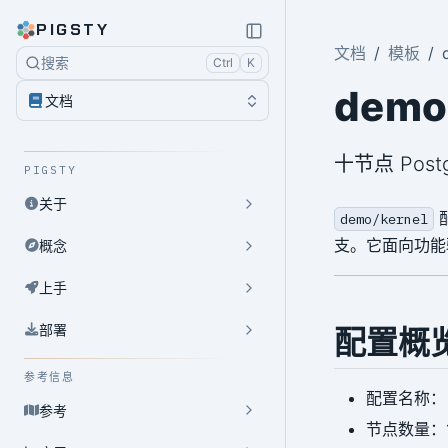
PIGSTY
文档
模板
搜索
Ctrl
K
demo
文档
十节点 Pos
PIGSTY
关于
配
demo/kernel
支。它面向功能
概念
上手
部署
配置概
参考信息
配置名称
参考
节点数量：1