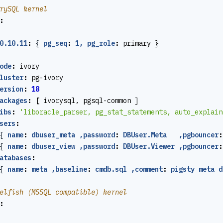
rySQL kernel
:
0.10.11
:
{
pg_seq
:
1, pg_role
:
primary }
ode
:
ivory
luster
:
pg-ivory
ersion
:
18
ackages
:
[
ivorysql, pgsql-common ]
ibs
:
'liboracle_parser, pg_stat_statements, auto_explain
sers
:
{
name
:
dbuser_meta ,password
:
DBUser.Meta   ,pgbouncer
:
{
name
:
dbuser_view ,password
:
DBUser.Viewer ,pgbouncer
:
atabases
:
{
name
:
meta ,baseline
:
cmdb.sql ,comment
:
pigsty meta d
elfish (MSSQL compatible) kernel
: