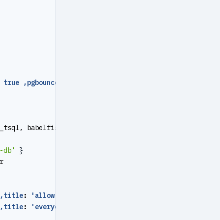
true ,pgbouncer
:
true ,roles
:
[dbrole_admin] ,comment
:
_tsql, babelfishpg_tds, babelfishpg_money ]
-db'
}
r
,title
:
'allow mssql dbsu intranet access'      ,order
:
,title
:
'everyone intranet access with md5 pwd' ,order
: