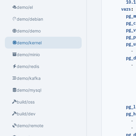
10.1
demo/el
vars
:
pg_m
demo/debian
pg_c
pg_v
demo/demo
pg_p
demo/kernel
pg_u
- 
demo/minio
pg_d
- 
demo/redis
demo/kafka
demo/mysql
build/oss
pg_l
pg_h
build/dev
- 
demo/remote
- 
pg_d