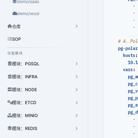
demo/saas
- 
- 
demo/wool
- 
仓库
- 
SOP
# 4. Pol
pg-polar
功能模块
hosts
:
10.1
模块：PGSQL
vars
:
pg_m
模块：INFRA
pg_c
模块：NODE
pg_v
pg_p
模块：ETCD
pg_e
pg_d
模块：MINIO
- 
- 
模块：REDIS
- 