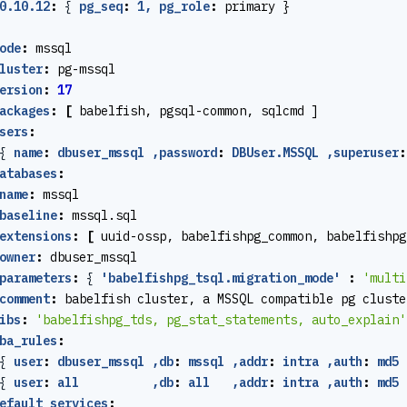
0.10.12
:
{
pg_seq
:
1, pg_role
:
primary }
ode
:
mssql
luster
:
pg-mssql
ersion
:
17
ackages
:
[
babelfish, pgsql-common, sqlcmd ]
sers
:
{
name
:
dbuser_mssql ,password
:
DBUser.MSSQL ,superuser
:
atabases
:
name
:
mssql
baseline
:
mssql.sql
extensions
:
[
uuid-ossp, babelfishpg_common, babelfishpg
owner
:
dbuser_mssql
parameters
:
{
'babelfishpg_tsql.migration_mode' 
:
'multi
comment
:
babelfish cluster, a MSSQL compatible pg cluste
ibs
:
'babelfishpg_tds, pg_stat_statements, auto_explain'
ba_rules
:
{
user
:
dbuser_mssql ,db
:
mssql ,addr
:
intra ,auth
:
md5 
{
user
:
all          ,db
:
all   ,addr
:
intra ,auth
:
md5 
efault_services
: