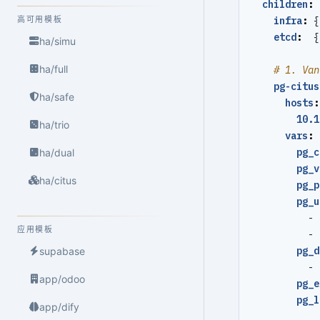
children
:
高可用模板
infra
:
{
etcd
:
{
ha/simu
ha/full
# 1. Van
pg-citus
ha/safe
hosts
:
10.1
ha/trio
vars
:
pg_c
ha/dual
pg_v
ha/citus
pg_p
pg_u
- 
应用模板
- 
pg_d
supabase
- 
app/odoo
pg_e
pg_l
app/dify