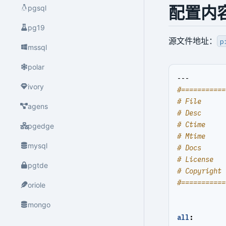
配置内
pgsql
pg19
源文件地址：
p
mssql
polar
---
ivory
#===========
# File      
agens
# Desc      
# Ctime     
pgedge
# Mtime     
mysql
# Docs      
# License   
pgtde
# Copyright 
#===========
oriole
mongo
all
: