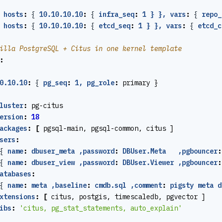
hosts
:
{
10.10.10.10
:
{
infra_seq
:
1 } }, vars
:
{
repo_
hosts
:
{
10.10.10.10
:
{
etcd_seq
:
1 } }, vars
:
{
etcd_c
illa PostgreSQL + Citus in one kernel template
:
0.10.10
:
{
pg_seq
:
1, pg_role
:
primary }
luster
:
pg-citus
ersion
:
18
ackages
:
[
pgsql-main, pgsql-common, citus ]
sers
:
{
name
:
dbuser_meta ,password
:
DBUser.Meta   ,pgbouncer
:
{
name
:
dbuser_view ,password
:
DBUser.Viewer ,pgbouncer
:
atabases
:
{
name
:
meta ,baseline
:
cmdb.sql ,comment
:
pigsty meta d
xtensions
:
[
citus, postgis, timescaledb, pgvector ]
ibs
:
'citus, pg_stat_statements, auto_explain'