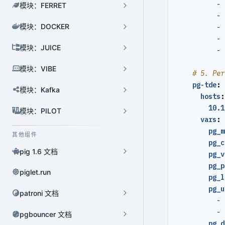
- 
模块：FERRET
- 
模块：DOCKER
- 
集群管理
- 
模块：JUICE
- 
用户管理
模块：VIBE
数据库管理
# 5. Per
pg-tde
:
高可用管理
模块：Kafka
hosts
:
10.1
HBA 管理
模块：PILOT
vars
:
连接池管理
pg_m
其他组件
pg_c
组件管理
pig 1.6 文档
pg_v
pg_p
任务管理
piglet.run
pg_l
版本升级
pg_u
patroni 文档
- 
扩展管理
- 
pgbouncer 文档
pg_d