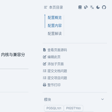
本页目录
配置概览
配置内容
配置解读
查看页面源码
L 内核与兼容分
编辑此页
添加子页面
提交文档问题
提交项目问题
整节打印
模块
PGSQL
PIGSTY
101
60