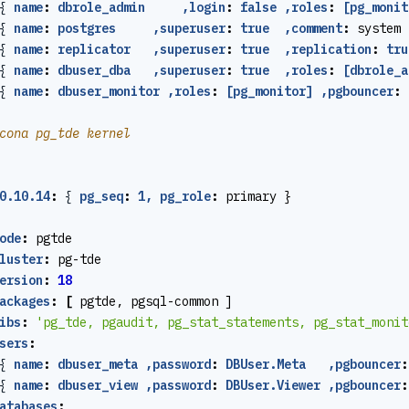
{
name
:
dbrole_admin     ,login
:
false ,roles
:
[pg_monit
{
name
:
postgres     ,superuser
:
true  ,comment
:
system 
{
name
:
replicator   ,superuser
:
true  ,replication
:
tru
{
name
:
dbuser_dba   ,superuser
:
true  ,roles
:
[dbrole_a
{
name
:
dbuser_monitor ,roles
:
[pg_monitor] ,pgbouncer
:
cona pg_tde kernel
0.10.14
:
{
pg_seq
:
1, pg_role
:
primary }
ode
:
pgtde
luster
:
pg-tde
ersion
:
18
ackages
:
[
pgtde, pgsql-common ]
ibs
:
'pg_tde, pgaudit, pg_stat_statements, pg_stat_monit
sers
:
{
name
:
dbuser_meta ,password
:
DBUser.Meta   ,pgbouncer
:
{
name
:
dbuser_view ,password
:
DBUser.Viewer ,pgbouncer
:
atabases
: