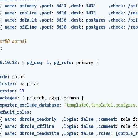
{
name
:
primary ,port
:
5433 ,dest
:
1433     ,check
:
/pri
{
name
:
replica ,port
:
5434 ,dest
:
1433     ,check
:
/rea
{
name
:
default ,port
:
5436 ,dest
:
postgres ,check
:
/pri
{
name
:
offline ,port
:
5438 ,dest
:
postgres ,check
:
/rep
arDB kernel
:
0.10.13
:
{
pg_seq
:
1, pg_role
:
primary }
ode
:
polar
luster
:
pg-polar
ersion
:
17
ackages
:
[
polardb, pgsql-common ]
xporter_exclude_database
:
'template0,template1,postgres,
efault_roles
:
{
name
:
dbrole_readonly  ,login
:
false ,comment
:
role fo
{
name
:
dbrole_offline   ,login
:
false ,comment
:
role fo
{
name
:
dbrole_readwrite ,login
:
false ,roles
:
[dbrole_r