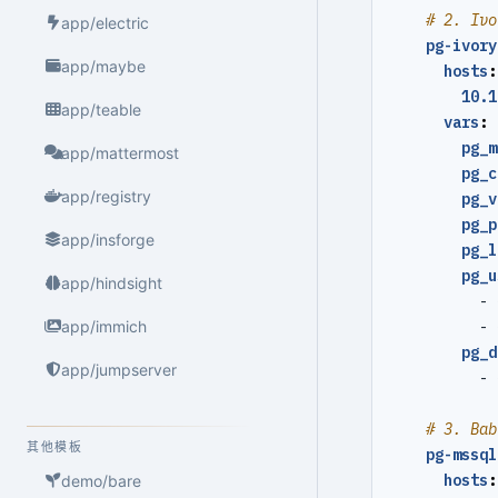
# 2. Ivo
app/electric
pg-ivory
app/maybe
hosts
:
10.1
app/teable
vars
:
pg_m
app/mattermost
pg_c
app/registry
pg_v
pg_p
app/insforge
pg_l
pg_u
app/hindsight
- 
- 
app/immich
pg_d
app/jumpserver
- 
# 3. Bab
其他模板
pg-mssql
hosts
:
demo/bare