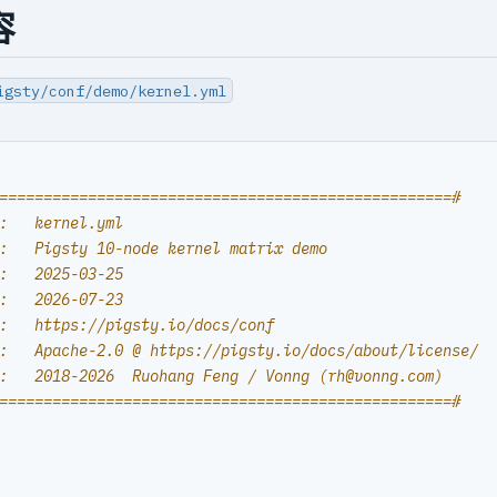
容
igsty/conf/demo/kernel.yml
===================================================#
:   kernel.yml
:   Pigsty 10-node kernel matrix demo
:   2025-03-25
:   2026-07-23
:   https://pigsty.io/docs/conf
:   Apache-2.0 @ https://pigsty.io/docs/about/license/
:   2018-2026  Ruohang Feng / Vonng (rh@vonng.com)
===================================================#