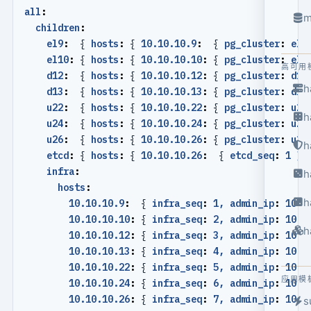
all
:
m
children
:
el9
:
{
hosts
:
{
10.10.10.9
:
{
pg_cluster
:
el9
el10
:
{
hosts
:
{
10.10.10.10
:
{
pg_cluster
:
el1
高可用
d12
:
{
hosts
:
{
10.10.10.12
:
{
pg_cluster
:
d12
h
d13
:
{
hosts
:
{
10.10.10.13
:
{
pg_cluster
:
d13
u22
:
{
hosts
:
{
10.10.10.22
:
{
pg_cluster
:
u22
h
u24
:
{
hosts
:
{
10.10.10.24
:
{
pg_cluster
:
u24
u26
:
{
hosts
:
{
10.10.10.26
:
{
pg_cluster
:
u26
h
etcd
:
{
hosts
:
{
10.10.10.26
:
{
etcd_seq
:
1 }}
infra
:
h
hosts
:
h
10.10.10.9
:
{
infra_seq
:
1, admin_ip
:
10.1
10.10.10.10
:
{
infra_seq
:
2, admin_ip
:
10.1
h
10.10.10.12
:
{
infra_seq
:
3, admin_ip
:
10.1
10.10.10.13
:
{
infra_seq
:
4, admin_ip
:
10.1
10.10.10.22
:
{
infra_seq
:
5, admin_ip
:
10.1
应用模
10.10.10.24
:
{
infra_seq
:
6, admin_ip
:
10.1
10.10.10.26
:
{
infra_seq
:
7, admin_ip
:
10.1
s