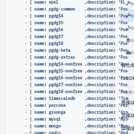
- {
name
:
epel           ,description
:
'EL 8+
b
- {
name
:
pgdg-common    ,description
:
'Postg
b
- {
name
:
pgdg14         ,description
:
'Postg
- {
name
:
pgdg15         ,description
:
'Postg
d
- {
name
:
pgdg16         ,description
:
'Postg
- {
name
:
pgdg17         ,description
:
'Postg
d
- {
name
:
pgdg18         ,description
:
'Postg
- {
name
:
pgdg-beta      ,description
:
'Postg
d
- {
name
:
pgdg-extras    ,description
:
'Postg
- {
name
:
pgdg14-nonfree ,description
:
'Postg
仓
- {
name
:
pgdg15-nonfree ,description
:
'Postg
- {
name
:
pgdg16-nonfree ,description
:
'Postg
SO
- {
name
:
pgdg17-nonfree ,description
:
'Postg
- {
name
:
pgdg18-nonfree ,description
:
'Postg
功能模
- {
name
:
timescaledb    ,description
:
'Times
模块
- {
name
:
percona        ,description
:
'Perco
- {
name
:
groonga        ,description
:
'Groon
模块
- {
name
:
mysql          ,description
:
'MySQL
- {
name
:
mongo          ,description
:
'Mongo
模块
- {
name
:
redis          ,description
:
'Redis