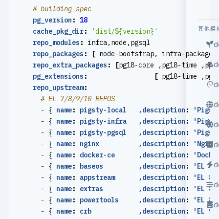
# building spec
pg_version
:
18
其他模
cache_pkg_dir
:
'dist/${version}'
repo_modules
:
infra,node,pgsql
d
repo_packages
:
[
node-bootstrap, infra-package,
d
repo_extra_packages
:
[
pg18-core ,pg18-time ,pg1
pg_extensions
:
[
pg18-time ,pg1
d
repo_upstream
:
# EL 7/8/9/10 REPOS
d
- {
name
:
pigsty-local   ,description
:
'Pigst
- {
name
:
pigsty-infra   ,description
:
'Pigst
d
- {
name
:
pigsty-pgsql   ,description
:
'Pigst
- {
name
:
nginx          ,description
:
'Nginx
d
- {
name
:
docker-ce      ,description
:
'Docke
d
- {
name
:
baseos         ,description
:
'EL 8+
- {
name
:
appstream      ,description
:
'EL 8+
d
- {
name
:
extras         ,description
:
'EL 8+
- {
name
:
powertools     ,description
:
'EL 8 
d
- {
name
:
crb            ,description
:
'EL 9 