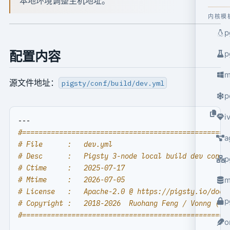
本地环境调整主机地址。
内核模
p
配置内容
p
m
源文件地址：
pigsty/conf/build/dev.yml
p
i
---
#==================================================
a
# File      :   dev.yml
# Desc      :   Pigsty 3-node local build dev confi
p
# Ctime     :   2025-07-17
# Mtime     :   2026-07-05
m
# License   :   Apache-2.0 @ https://pigsty.io/docs
p
# Copyright :   2018-2026  Ruohang Feng / Vonng (rh
#==================================================
o