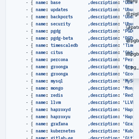
pig
- {
name
:
base           ,description
:
'Ubunt
- {
name
:
updates        ,description
:
'Ubunt
pig
- {
name
:
backports      ,description
:
'Ubunt
- {
name
:
security       ,description
:
'Ubunt
pat
- {
name
:
pgdg           ,description
:
'PGDG'
- {
name
:
pgdg-beta      ,description
:
'PGDG 
pg
- {
name
:
timescaledb    ,description
:
'Times
- {
name
:
citus          ,description
:
'Citus
pg
- {
name
:
percona        ,description
:
'Perco
- {
name
:
groonga        ,description
:
'Groon
pg_
- {
name
:
groonga        ,description
:
'Groon
- {
name
:
mysql          ,description
:
'MySQL
- {
name
:
mongo          ,description
:
'Mongo
- {
name
:
redis          ,description
:
'Redis
- {
name
:
llvm           ,description
:
'LLVM'
- {
name
:
haproxyd       ,description
:
'Hapro
- {
name
:
haproxyu       ,description
:
'Hapro
- {
name
:
grafana        ,description
:
'Grafa
- {
name
:
kubernetes     ,description
:
'Kuber
- {
name
:
gitlab-ee      ,description
:
'Gitla