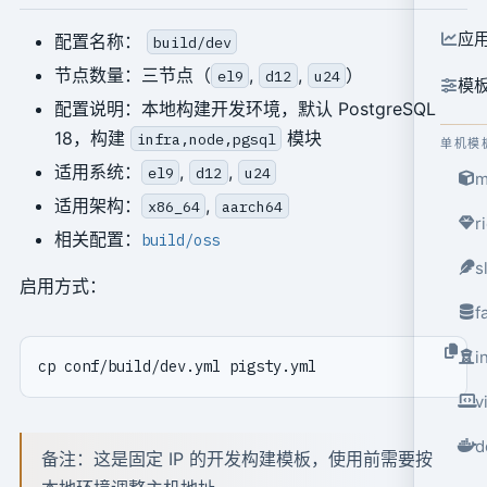
应
配置名称：
build/dev
节点数量：三节点（
,
,
）
el9
d12
u24
模
配置说明：本地构建开发环境，默认 PostgreSQL
18，构建
模块
infra,node,pgsql
单机模
适用系统：
,
,
el9
d12
u24
m
适用架构：
,
x86_64
aarch64
r
相关配置：
build/oss
s
启用方式：
f
i
v
d
备注：这是固定 IP 的开发构建模板，使用前需要按