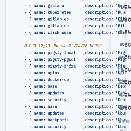
- {
name
:
grafana        ,description
:
'Grafa
模块
- {
name
:
kubernetes     ,description
:
'Kuber
- {
name
:
gitlab-ee      ,description
:
'Gitla
模块
- {
name
:
gitlab-ce      ,description
:
'Gitla
模块
- {
name
:
clickhouse     ,description
:
'Click
模块
# DEB 12/13 Ubuntu 22/24/26 REPOS
- {
name
:
pigsty-local   ,description
:
'Pigst
模块
- {
name
:
pigsty-pgsql   ,description
:
'Pigst
- {
name
:
pigsty-infra   ,description
:
'Pigst
模块
- {
name
:
nginx          ,description
:
'Nginx
- {
name
:
docker-ce      ,description
:
'Docke
模块
- {
name
:
base           ,description
:
'Debia
- {
name
:
updates        ,description
:
'Debia
模块
- {
name
:
security       ,description
:
'Debia
- {
name
:
base           ,description
:
'Ubunt
模块
- {
name
:
updates        ,description
:
'Ubunt
- {
name
:
backports      ,description
:
'Ubunt
其他组
- {
name
:
security       ,description
:
'Ubunt