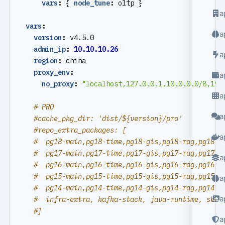
vars
:
{
node_tune
:
oltp }
a
vars
:
a
version
:
v4.5.0
admin_ip
:
10.10.10.26
a
region
:
china
proxy_env
:
a
no_proxy
:
"localhost,127.0.0.1,10.0.0.0/8,192
a
# PRO
a
#cache_pkg_dir: 'dist/${version}/pro'
#repo_extra_packages: [
a
#  pg18-main,pg18-time,pg18-gis,pg18-rag,pg18-f
#  pg17-main,pg17-time,pg17-gis,pg17-rag,pg17-f
a
#  pg16-main,pg16-time,pg16-gis,pg16-rag,pg16-f
#  pg15-main,pg15-time,pg15-gis,pg15-rag,pg15-f
a
#  pg14-main,pg14-time,pg14-gis,pg14-rag,pg14-f
a
#  infra-extra, kafka-stack, java-runtime, seal
#]
a