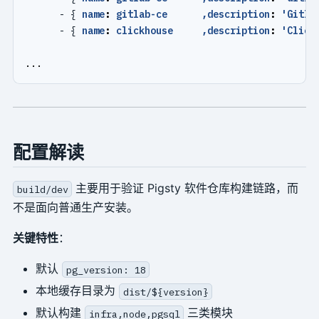
- {
name
:
gitlab-ce      ,description
:
'Gitla
- {
name
:
clickhouse     ,description
:
'Click
...
配置解读
主要用于验证 Pigsty 软件仓库构建链路，而
build/dev
不是面向普通生产安装。
关键特性
：
默认
pg_version: 18
本地缓存目录为
dist/${version}
默认构建
三类模块
infra,node,pgsql