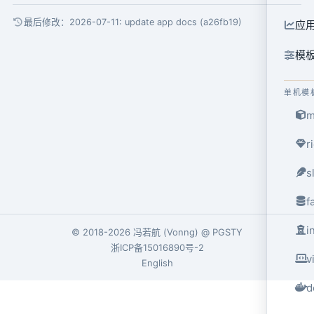
最后修改：2026-07-11:
update app docs (a26fb19)
应
模
单机模
m
r
s
f
i
© 2018-2026
冯若航
(
Vonng
) @
PGSTY
浙ICP备15016890号-2
v
English
d