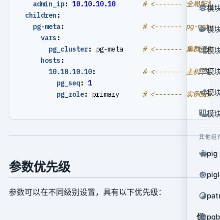
admin_ip
:
10.10.10.10
# <------- 全局配置
模块
children
:
pg-meta
:
# <------- pg-meta
模块
vars
:
pg_cluster
:
pg-meta    
# <------- 集群级别
模块
hosts
:
模块
10.10.10.10
:
# <------- 主机节点 
pg_seq
:
1
模块
pg_role
:
primary     
# <------- 实例级别
模块
其他组
pig
参数优先级
pig
参数可以在不同级别设置，具有以下优先级：
pat
优
pg