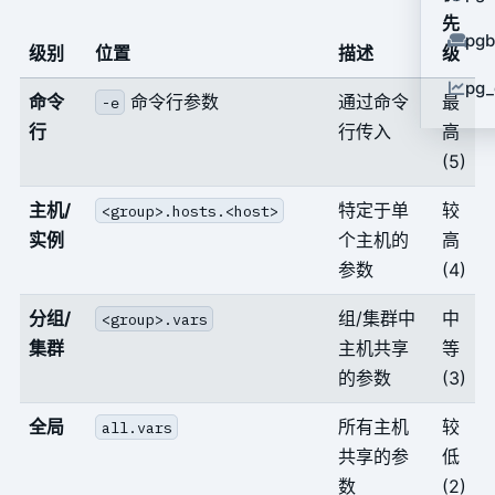
先
pg
级别
位置
描述
级
pg_
命令
命令行参数
通过命令
最
-e
行
行传入
高
(5)
主机/
特定于单
较
<group>.hosts.<host>
实例
个主机的
高
参数
(4)
分组/
组/集群中
中
<group>.vars
集群
主机共享
等
的参数
(3)
全局
所有主机
较
all.vars
共享的参
低
数
(2)