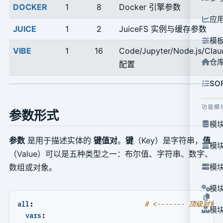
DOCKER
1
8
Docker 引擎参数
应
JUICE
1
2
JuiceFS 实例与缓存参数
模
VIBE
1
16
Code/Jupyter/Node.js/Clau
仓
配置
SO
功能模
参数形式
模块
参数
是用于描述实体的
键值对
。
键
（Key）是字符串，
值
模块
（Value）可以是五种类型之一：布尔值、字符串、数字、
模块
数组或对象。
模块
all
:
# <------- 顶级对象：
模块
vars
: