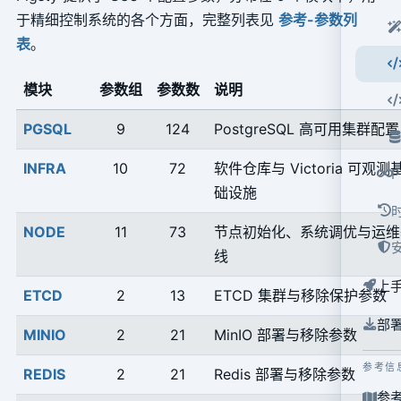
于精细控制系统的各个方面，完整列表见
参考-参数列
表
。
模块
参数组
参数数
说明
PGSQL
9
124
PostgreSQL 高可用集群配置
INFRA
10
72
软件仓库与 Victoria 可观测
础设施
NODE
11
73
节点初始化、系统调优与运维
线
上
ETCD
2
13
ETCD 集群与移除保护参数
部
MINIO
2
21
MinIO 部署与移除参数
参考信
REDIS
2
21
Redis 部署与移除参数
参