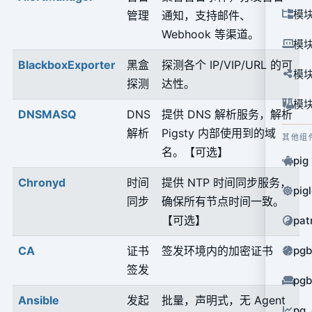
模块
管理
通知，支持邮件、
Webhook 等渠道。
模块
BlackboxExporter
黑盒
探测各个 IP/VIP/URL 的可
模块
探测
达性。
模块
DNSMASQ
DNS
提供 DNS 解析服务，解析
解析
Pigsty 内部使用到的域
其他组
名。【可选】
pig
Chronyd
时间
提供 NTP 时间同步服务，
pig
同步
确保所有节点时间一致。
【可选】
pat
CA
证书
签发环境内的加密证书
pg
签发
pg
Ansible
发起
批量，声明式，无 Agent
pg_