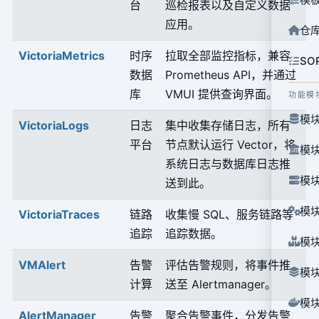
台
巡检报表以及自定义数据
应用。
仓
VictoriaMetrics
时序
拉取全部监控指标，兼容
SO
数据
Prometheus API，并通过
库
VMUI 提供查询界面。
功能模
模块
VictoriaLogs
日志
集中收集存储日志，所有
平台
节点默认运行 Vector，将
模块
系统日志与数据库日志推
模块
送到此。
模块
VictoriaTraces
链路
收集慢 SQL、服务链路等
追踪
追踪数据。
模块
VMAlert
告警
评估告警规则，将事件推
模块
计算
送至 Alertmanager。
模块
AlertManager
告警
聚合告警事件，分发告警