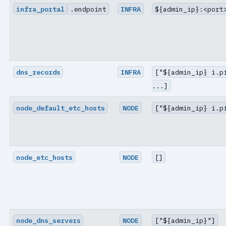
infra_portal
.endpoint
INFRA
${admin_ip}:<port
dns_records
INFRA
["${admin_ip} i.p
...]
node_default_etc_hosts
NODE
["${admin_ip} i.p
node_etc_hosts
NODE
[]
node_dns_servers
NODE
["${admin_ip}"]