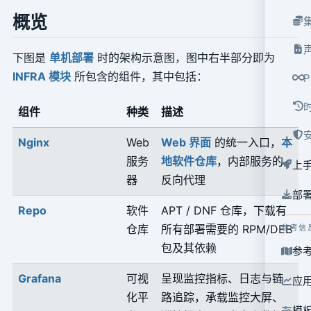
概览
下图是
单机部署
时的架构示意图，图中右半部分即为
INFRA 模块
所包含的组件，其中包括：
组件
种类
描述
Nginx
Web
Web 界面
的统一入口，
本
服务
地软件仓库
，内部服务的
上
器
反向代理
部
Repo
软件
APT / DNF 仓库，下载有
仓库
所有部署需要的 RPM/DEB
参考信
包及其依赖
参
Grafana
可视
呈现监控指标、日志与链
应
化平
路追踪，承载监控大屏、
模