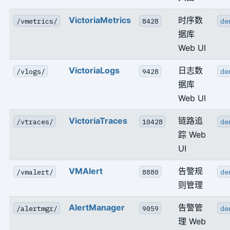
VictoriaMetrics
时序数
/vmetrics/
8428
de
据库
Web UI
VictoriaLogs
日志数
/vlogs/
9428
de
据库
Web UI
VictoriaTraces
链路追
/vtraces/
10428
de
踪 Web
UI
VMAlert
告警规
/vmalert/
8880
de
则管理
AlertManager
告警管
/alertmgr/
9059
de
理 Web