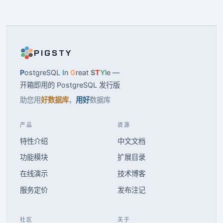
PIGSTY
P
ostgreSQL
I
n
G
reat
S
T
Y
le —
开箱即用的 PostgreSQL 发行版
助您用
好数据库
，
用好
数据库
产品
资源
特性介绍
中文文档
功能模块
扩展目录
在线演示
技术博客
服务定价
发布注记
社区
关于