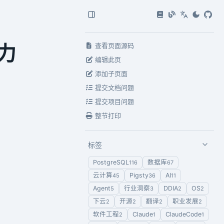
能力
查看页面源码
编辑此页
添加子页面
提交文档问题
提交项目问题
整节打印
标签
PostgreSQL
数据库
116
67
云计算
Pigsty
AI
45
36
11
Agent
行业洞察
DDIA
OS
5
3
2
2
下云
开源
翻译
职业发展
2
2
2
2
软件工程
Claude
ClaudeCode
2
1
1