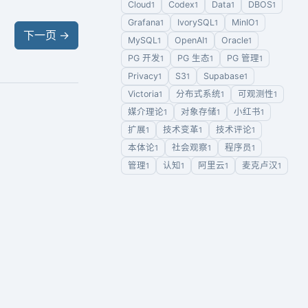
Cloud
Codex
Data
DBOS
1
1
1
1
Grafana
IvorySQL
MinIO
1
1
1
下一页
→
MySQL
OpenAI
Oracle
1
1
1
PG 开发
PG 生态
PG 管理
1
1
1
Privacy
S3
Supabase
1
1
1
Victoria
分布式系统
可观测性
1
1
1
媒介理论
对象存储
小红书
1
1
1
扩展
技术变革
技术评论
1
1
1
本体论
社会观察
程序员
1
1
1
管理
认知
阿里云
麦克卢汉
1
1
1
1