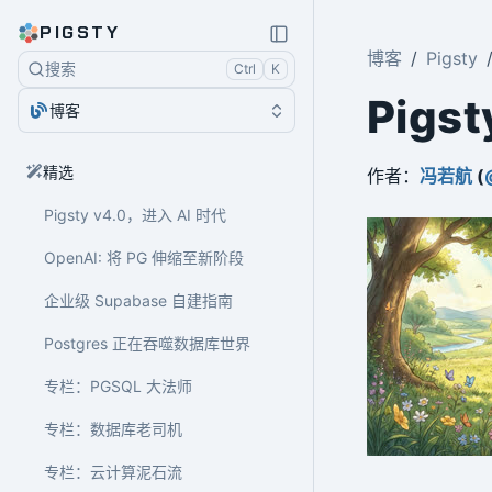
PIGSTY
博客
Pigsty
搜索
Ctrl
K
Pig
博客
精选
作者：
冯若航
(
Pigsty v4.0，进入 AI 时代
OpenAI: 将 PG 伸缩至新阶段
企业级 Supabase 自建指南
Postgres 正在吞噬数据库世界
专栏：PGSQL 大法师
专栏：数据库老司机
专栏：云计算泥石流