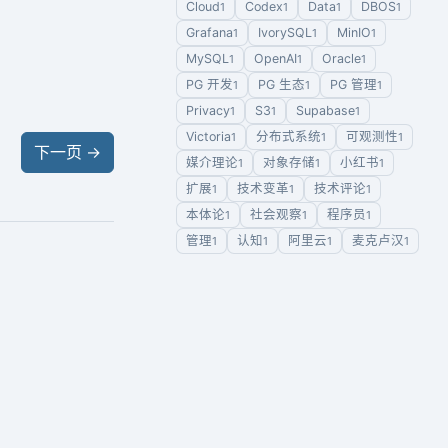
Cloud
Codex
Data
DBOS
1
1
1
1
Grafana
IvorySQL
MinIO
1
1
1
MySQL
OpenAI
Oracle
1
1
1
PG 开发
PG 生态
PG 管理
1
1
1
Privacy
S3
Supabase
1
1
1
Victoria
分布式系统
可观测性
1
1
1
下一页
→
媒介理论
对象存储
小红书
1
1
1
扩展
技术变革
技术评论
1
1
1
本体论
社会观察
程序员
1
1
1
管理
认知
阿里云
麦克卢汉
1
1
1
1