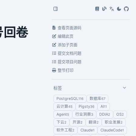
号回卷
查看页面源码
编辑此页
添加子页面
提交文档问题
提交项目问题
整节打印
标签
PostgreSQL
数据库
116
67
云计算
Pigsty
AI
45
36
11
Agent
行业洞察
DDIA
OS
5
3
2
2
下云
开源
翻译
职业发展
2
2
2
2
软件工程
Claude
ClaudeCode
2
1
1