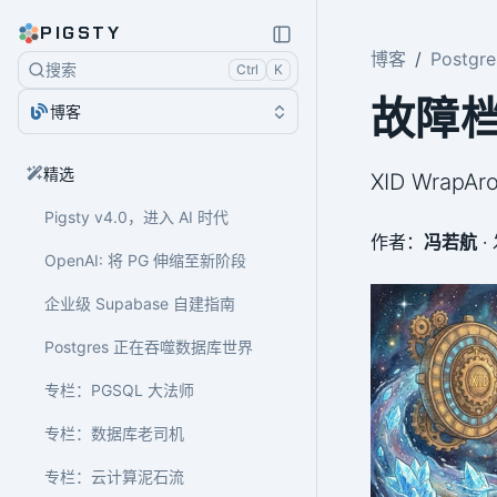
PIGSTY
博客
Postgr
搜索
Ctrl
K
故障档
博客
精选
XID Wrap
Pigsty v4.0，进入 AI 时代
作者：
冯若航
·
OpenAI: 将 PG 伸缩至新阶段
企业级 Supabase 自建指南
Postgres 正在吞噬数据库世界
专栏：PGSQL 大法师
专栏：数据库老司机
专栏：云计算泥石流