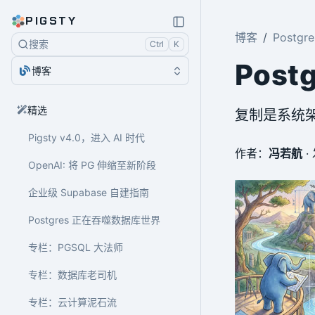
PIGSTY
博客
Postgr
搜索
Ctrl
K
Pos
博客
精选
复制是系统
Pigsty v4.0，进入 AI 时代
作者：
冯若航
·
OpenAI: 将 PG 伸缩至新阶段
企业级 Supabase 自建指南
Postgres 正在吞噬数据库世界
专栏：PGSQL 大法师
专栏：数据库老司机
专栏：云计算泥石流