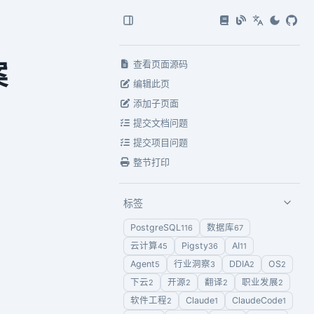
案
查看页面源码
编辑此页
添加子页面
提交文档问题
提交项目问题
整节打印
标签
PostgreSQL
数据库
116
67
云计算
Pigsty
AI
45
36
11
Agent
行业洞察
DDIA
OS
5
3
2
2
下云
开源
翻译
职业发展
2
2
2
2
软件工程
Claude
ClaudeCode
2
1
1