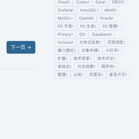
Cloud
Codex
Data
DBOS
1
1
1
1
Grafana
IvorySQL
MinIO
1
1
1
MySQL
OpenAI
Oracle
1
1
1
PG 开发
PG 生态
PG 管理
1
1
1
Privacy
S3
Supabase
1
1
1
Victoria
分布式系统
可观测性
1
1
1
下一页
→
媒介理论
对象存储
小红书
1
1
1
扩展
技术变革
技术评论
1
1
1
本体论
社会观察
程序员
1
1
1
管理
认知
阿里云
麦克卢汉
1
1
1
1