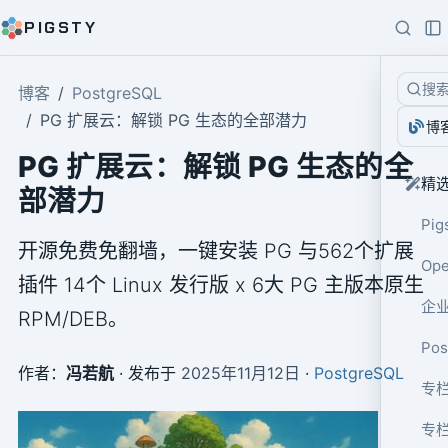
PIGSTY
搜
博客
PostgreSQL
PG 扩展云：解锁 PG 生态的全部潜力
博
PG 扩展云：解锁 PG 生态的全
精
部潜力
Pig
开源免费免翻墙，一键安装 PG 与562个扩展
Op
插件 14个 Linux 发行版 x 6大 PG 主版本原生
企业
RPM/DEB。
Po
作者：
冯若航
· 发布于
2025年11月12日
·
PostgreSQL
专栏
专