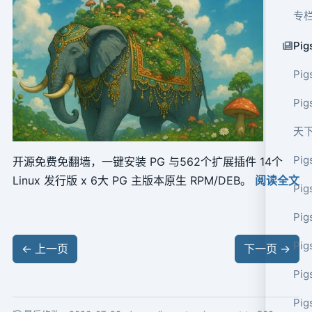
专
Pig
Pig
Pi
天
Pig
开源免费免翻墙，一键安装 PG 与562个扩展插件 14个
Linux 发行版 x 6大 PG 主版本原生 RPM/DEB。
阅读全文
Pig
Pig
Pig
←
上一页
下一页
→
Pig
Pig