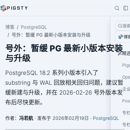
PIGSTY
搜
博客
PostgreSQL
号外：暂缓 PG 最新小版本安装与升级
博
号外：暂缓 PG 最新小版本安装
精
与升级
Pig
PostgreSQL 18.2 系列小版本引入了
Op
substring 与 WAL 回放相关回归问题，建议暂
企业
缓新建与升级，并在 2026-02-26 号外版本发
Po
布后尽快更新。
专栏
作者：
冯若航
· 发布于
2026年02月19日
·
PostgreSQL
专