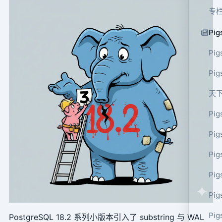
专
Pig
Pig
Pi
天
Pig
Pig
Pig
Pig
Pig
Pig
PostgreSQL 18.2 系列小版本引入了 substring 与 WAL