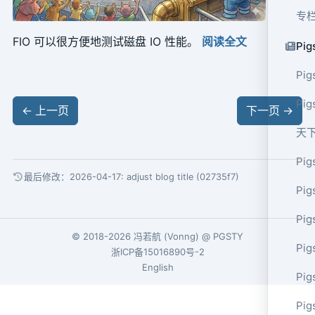
专
FIO 可以很方便地测试磁盘 IO 性能。
阅读全文
Pig
Pig
Pi
←
上一页
下一页
→
天
Pig
最后修改：2026-04-17:
adjust blog title (02735f7)
Pig
Pig
© 2018-2026
冯若航
(
Vonng
) @
PGSTY
Pig
浙ICP备15016890号-2
English
Pig
Pig