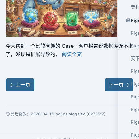
专
Pig
Pig
今天遇到一个比较有趣的 Case，客户报告说数据库连不上
Pi
了，发现是扩展导致的。
阅读全文
天
Pig
Pig
←
上一页
下一页
→
Pig
Pig
最后修改：2026-04-17:
adjust blog title (02735f7)
Pig
Pig