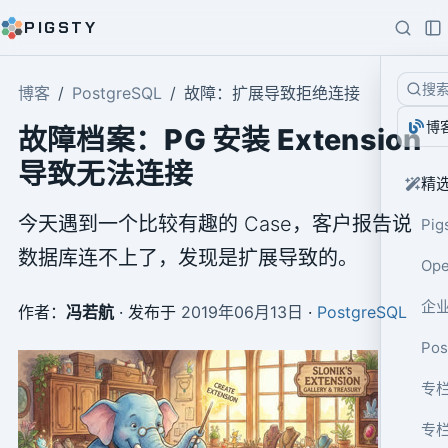
PIGSTY
搜
博客
PostgreSQL
故障：扩展导致拒绝连接
博
故障档案：PG 安装 Extension
导致无法连接
精
今天遇到一个比较有趣的 Case，客户报告说
Pig
数据库连不上了，发现是扩展导致的。
Op
企业
作者：
冯若航
· 发布于
2019年06月13日
·
PostgreSQL
Po
专栏
专