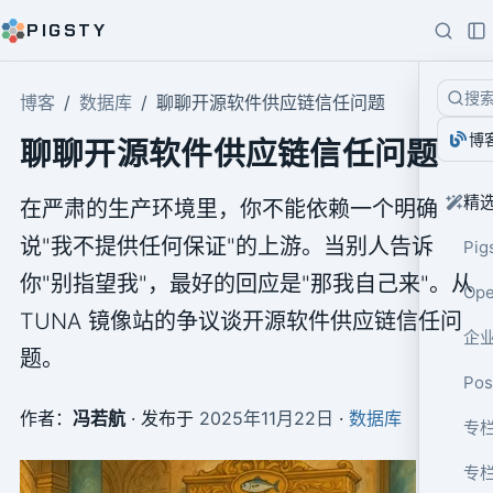
PIGSTY
搜
博客
数据库
聊聊开源软件供应链信任问题
博
聊聊开源软件供应链信任问题
精
在严肃的生产环境里，你不能依赖一个明确
说"我不提供任何保证"的上游。当别人告诉
Pig
你"别指望我"，最好的回应是"那我自己来"。从
Op
TUNA 镜像站的争议谈开源软件供应链信任问
企业
题。
Po
作者：
冯若航
· 发布于
2025年11月22日
·
数据库
专栏
专