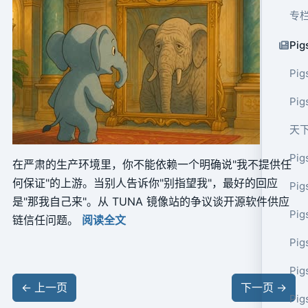
专
Pig
Pig
Pi
天
Pig
在严肃的生产环境里，你不能依赖一个明确说"我不提供任
何保证"的上游。当别人告诉你"别指望我"，最好的回应
Pig
是"那我自己来"。从 TUNA 镜像站的争议谈开源软件供应
Pig
链信任问题。
阅读全文
Pig
Pig
←
上一页
下一页
→
Pig