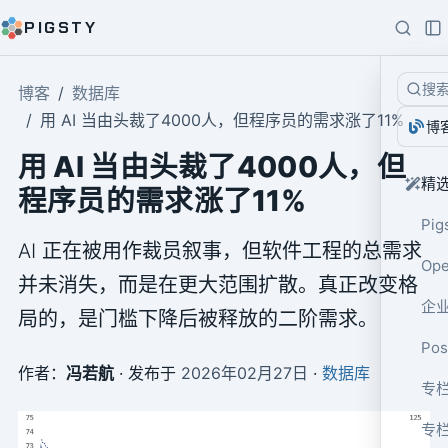
PIGSTY
搜
博客
数据库
用 AI 当由头裁了4000人，但程序员的需求涨了11%
博
用 AI 当由头裁了4000人，但
精
程序员的需求涨了11%
Pig
AI 正在被用作裁员叙事，但软件工程的总需求
Op
并未消失，而是在更大范围扩散。真正改变格
企业
局的，是门槛下降后被释放的二阶需求。
Po
作者：
冯若航
· 发布于
2026年02月27日
·
数据库
专栏
专