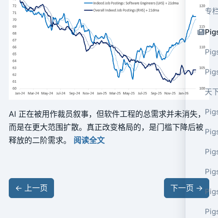
专
Pig
Pig
Pi
天
Pig
AI 正在被用作裁员叙事，但软件工程的总需求并未消失，
而是在更大范围扩散。真正改变格局的，是门槛下降后被
Pig
释放的二阶需求。
阅读全文
Pig
Pig
←
上一页
下一页
→
Pig
Pig