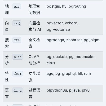
地
地理空
postgis, h3, pgrouting
gis
理
间数据
向
向量检
pgvector, vchord,
rag
量
索与 AI
pg_vectorize
搜
全文检
pgroonga, zhparser, pg_bigm
fts
索
索
分
OLAP
pg_duckdb, pg_mooncake,
olap
析
与分析
citus
特
功能增
age, pg_graphql, hll, rum
feat
性
强
语
过程语
plpython3u, pljava, plv8
lang
言
言