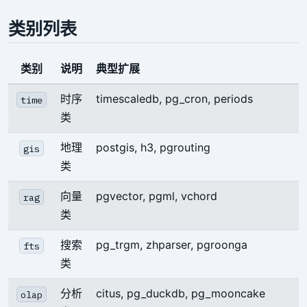
类别列表
类别
说明
典型扩展
时序
timescaledb, pg_cron, periods
time
类
地理
postgis, h3, pgrouting
gis
类
向量
pgvector, pgml, vchord
rag
类
搜索
pg_trgm, zhparser, pgroonga
fts
类
分析
citus, pg_duckdb, pg_mooncake
olap