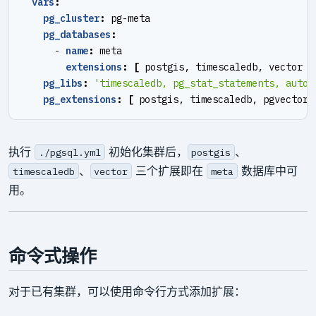
vars
:
pg_cluster
:
pg-meta
pg_databases
:
- 
name
:
meta
extensions
:
[
postgis, timescaledb, vector ]
pg_libs
:
'timescaledb, pg_stat_statements, auto_
pg_extensions
:
[
postgis, timescaledb, pgvector 
执行
初始化集群后，
、
./pgsql.yml
postgis
、
三个扩展即在
数据库中可
timescaledb
vector
meta
用。
命令式操作
对于已有集群，可以使用命令行方式添加扩展：