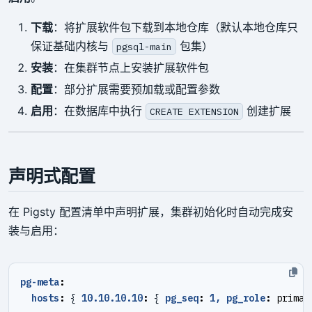
下载
：将扩展软件包下载到本地仓库（默认本地仓库只
保证基础内核与
包集）
pgsql-main
安装
：在集群节点上安装扩展软件包
配置
：部分扩展需要预加载或配置参数
启用
：在数据库中执行
创建扩展
CREATE EXTENSION
声明式配置
在 Pigsty 配置清单中声明扩展，集群初始化时自动完成安
装与启用：
pg-meta
:
hosts
:
{
10.10.10.10
:
{
pg_seq
:
1, pg_role
:
primar