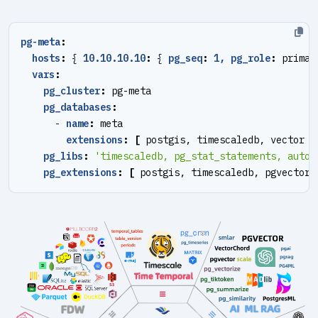
pg-meta
:
hosts
:
{
10.10.10.10
:
{
pg_seq
:
1, pg_role
:
primar
vars
:
pg_cluster
:
pg-meta
pg_databases
:
- 
name
:
meta
extensions
:
[
postgis, timescaledb, vector ]
pg_libs
:
'timescaledb, pg_stat_statements, auto_
pg_extensions
:
[
postgis, timescaledb, pgvector 