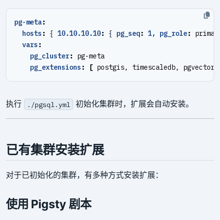
pg-meta
:
hosts
:
{
10.10.10.10
:
{
pg_seq
:
1, pg_role
:
primar
vars
:
pg_cluster
:
pg-meta
pg_extensions
:
[
postgis, timescaledb, pgvector,
执行
初始化集群时，扩展会自动安装。
./pgsql.yml
已有集群安装扩展
对于已初始化的集群，有多种方式安装扩展：
使用 Pigsty 剧本