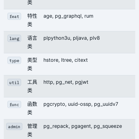
类
特性
age, pg_graphql, rum
feat
类
语言
plpython3u, pljava, plv8
lang
类
类型
hstore, ltree, citext
type
类
工具
http, pg_net, pgjwt
util
类
函数
pgcrypto, uuid-ossp, pg_uuidv7
func
类
管理
pg_repack, pgagent, pg_squeeze
admin
类