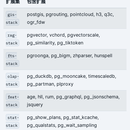
扩展集
包含扩展
postgis, pgrouting, pointcloud, h3, q3c,
gis-
ogr_fdw
stack
pgvector, vchord, pgvectorscale,
rag-
pg_similarity, pg_tiktoken
stack
pgroonga, pg_bigm, zhparser, hunspell
fts-
stack
pg_duckdb, pg_mooncake, timescaledb,
olap-
pg_partman, plproxy
stack
age, hll, rum, pg_graphql, pg_jsonschema,
feat-
jsquery
stack
pg_show_plans, pg_stat_kcache,
stat-
pg_qualstats, pg_wait_sampling
stack