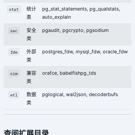
统计
pg_stat_statements, pg_qualstats,
stat
类
auto_explain
安全
pgaudit, pgcrypto, pgsodium
sec
类
外部
postgres_fdw, mysql_fdw, oracle_fdw
fdw
类
兼容
orafce, babelfishpg_tds
sim
类
数据
pglogical, wal2json, decoderbufs
etl
类
查阅扩展目录