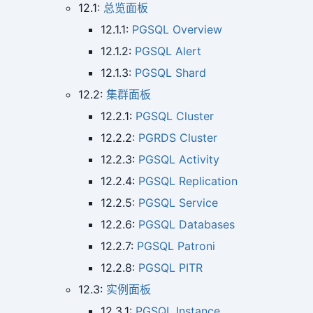
12.1:
总览面板
12.1.1:
PGSQL Overview
12.1.2:
PGSQL Alert
12.1.3:
PGSQL Shard
12.2:
集群面板
12.2.1:
PGSQL Cluster
12.2.2:
PGRDS Cluster
12.2.3:
PGSQL Activity
12.2.4:
PGSQL Replication
12.2.5:
PGSQL Service
12.2.6:
PGSQL Databases
12.2.7:
PGSQL Patroni
12.2.8:
PGSQL PITR
12.3:
实例面板
12.3.1:
PGSQL Instance