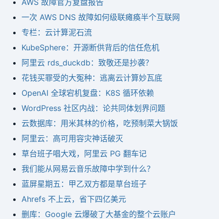
AWS 故障官方复盘报告
一次 AWS DNS 故障如何级联瘫痪半个互联网
专栏：云计算泥石流
KubeSphere：开源断供背后的信任危机
阿里云 rds_duckdb：致敬还是抄袭？
花钱买罪受的大冤种：逃离云计算妙瓦底
OpenAI 全球宕机复盘：K8S 循环依赖
WordPress 社区内战：论共同体划界问题
云数据库：用米其林的价格，吃预制菜大锅饭
阿里云：高可用容灾神话破灭
草台班子唱大戏，阿里云 PG 翻车记
我们能从网易云音乐故障中学到什么？
蓝屏星期五：甲乙双方都是草台班子
Ahrefs 不上云，省下四亿美元
删库：Google 云爆破了大基金的整个云账户